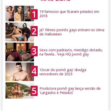
1
19 famosos que ficaram pelados em
2018
2
Já? Filmes pornôs gays entram no clima
de Halloween
3
Sexo com padrasto, mendigo dotado,
na favela... Veja HQ pornô gay
4
'Oscar do pornô gay' divulga
vencedores de 2023
5
Produtora pornô gay lança versão de
'Largados e Pelados'