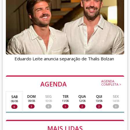
Eduardo Leite anuncia separação de Thalis Bolzan
AGENDA
AGENDA
COMPLETA >
DOM
SEG
TER
QUA
QUI
SEX
SAB
09/08
10/08
11/08
12/08
13/08
14/08
08/08
3
0
1
2
2
0
6
MAIS LIDAS