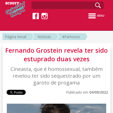
MENU
Página Inicial
Notícias
#Famosos
Fernando Grostein revela ter sido
estuprado duas vezes
Cineasta, que é homossexual, também
revelou ter sido sequestrado por um
garoto de progama
Publicado em
04/09/2022