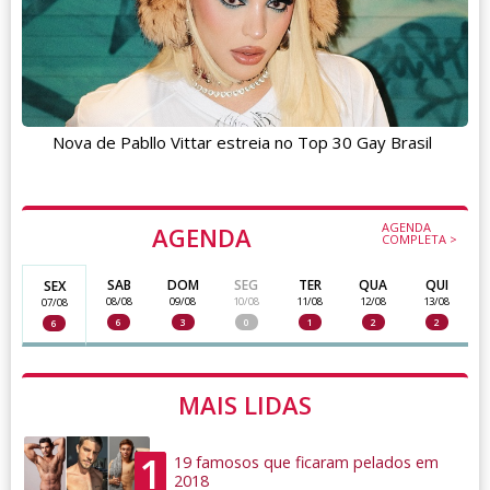
Nova de Pabllo Vittar estreia no Top 30 Gay Brasil
AGENDA
AGENDA
COMPLETA >
SAB
DOM
SEG
TER
QUA
QUI
SEX
08/08
09/08
10/08
11/08
12/08
13/08
07/08
6
3
0
1
2
2
6
MAIS LIDAS
1
19 famosos que ficaram pelados em
2018