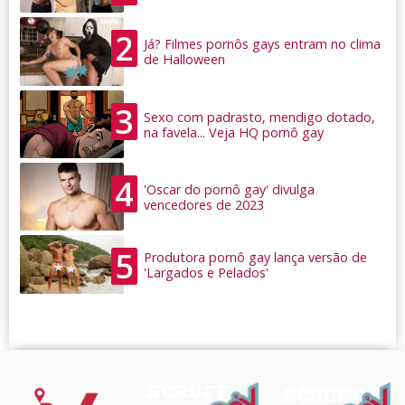
2
Já? Filmes pornôs gays entram no clima
de Halloween
3
Sexo com padrasto, mendigo dotado,
na favela... Veja HQ pornô gay
4
'Oscar do pornô gay' divulga
vencedores de 2023
5
Produtora pornô gay lança versão de
'Largados e Pelados'