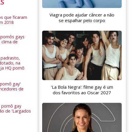
AS
Viagra pode ajudar câncer a não
s que ficaram
se espalhar pelo corpo
em 2018
s pornôs gays
 clima de
n
padrasto,
dotado, na
Veja HQ pornô
 pornô gay'
'La Bola Negra': filme gay é um
encedores de
dos favoritos ao Oscar 2027
 pornô gay
são de 'Largados