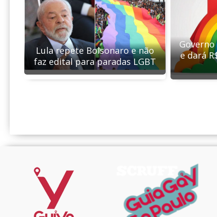
Governo 
Lula repete Bolsonaro e não
e dará R
faz edital para paradas LGBT