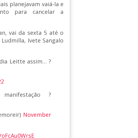
ais planejavam vaiá-la e
nto para cancelar a
n, vai da sexta 5 até o
Ludmilla, Ivete Sangalo
ia Leitte assim… ?
22
manifestação ?
emoreir)
November
m/oFcAu0WrsE