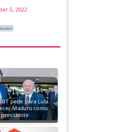
er 5, 2022
alvador
BT pede para Lula
ecer Maduro como
presidente