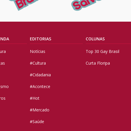
ENDA
EDITORIAS
COLUNAS
tura
Notícias
Top 30 Gay Brasil
tas
#Cultura
Curta Floripa
#Cidadania
vismo
#Acontece
ros
#Hot
#Mercado
#Saúde