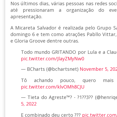
Nos últimos dias, várias pessoas nas redes soci
até pressionaram a organização do eve
apresentação.
A Micareta Salvador é realizada pelo Grupo Sa
domingo 6 e tem como atrações Pabllo Vittar, 
e Gloria Groove dentre outras.
Todo mundo GRITANDO por Lula e a Claud
pic.twitter.com/JlayZMyNw0
— BCharts (@bchartsnet)
November 5, 20
Tô achando pouco, quero mais 
pic.twitter.com/klvOMh8CJU
— Tieta do Agreste™? - ?1??3?? (@henriq
5, 2022
E combinado deu certo ???
pic.twitter.co