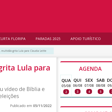
CURTA FLORIPA
PARADAS 2025
APOIO TURÍSTICO
 multidão grita Lula para Claudia Leitte
rita Lula para
AGENDA
QUI
SEX
SAB
D
QUA
06/08
07/08
08/08
09
05/08
u vídeo de Bíblia e
3
4
5
2
eleições
Publicado em
05/11/2022