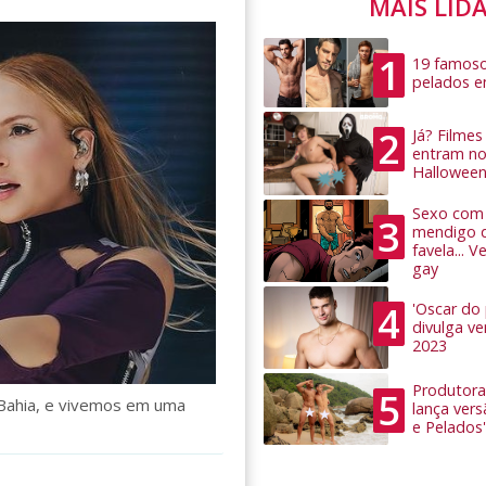
MAIS LID
1
19 famoso
pelados 
2
Já? Filme
entram no
Hallowee
Sexo com 
3
mendigo 
favela... 
gay
4
'Oscar do
divulga v
2023
Produtora
5
 Bahia, e vivemos em uma
lança ver
e Pelados'