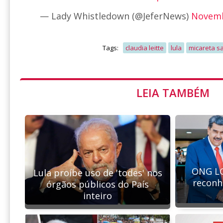
— Lady Whistledown (@JeferNews)
Novemb
Tags:
claudia leitte
lula
micareta s
LEIA TAMBÉM
ONG LG
Lula proíbe uso de 'todes' nos
reconh
órgãos públicos do País
inteiro