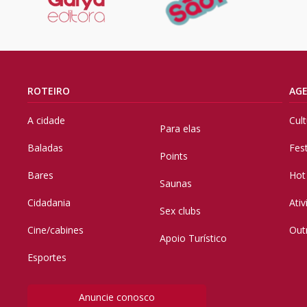
ROTEIRO
AG
A cidade
Cul
Para elas
Baladas
Fes
Points
Bares
Hot
Saunas
Cidadania
Ati
Sex clubs
Cine/cabines
Out
Apoio Turístico
Esportes
Anuncie conosco