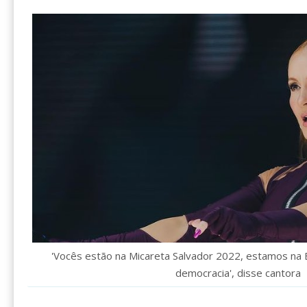
'Vocês estão na Micareta Salvador 2022, estamos na
democracia', disse cantora