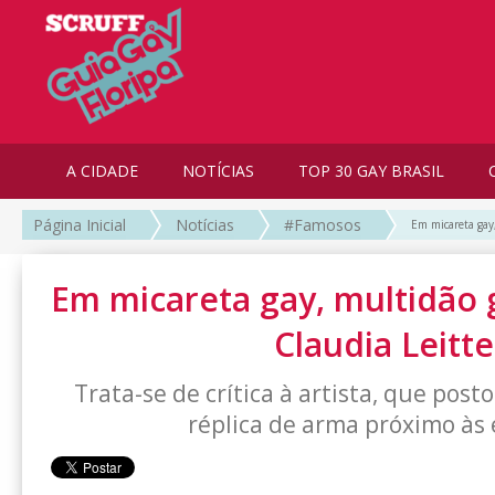
A CIDADE
NOTÍCIAS
TOP 30 GAY BRASIL
Página Inicial
Notícias
#Famosos
Em micareta gay,
Em micareta gay, multidão g
Claudia Leitte
Trata-se de crítica à artista, que posto
réplica de arma próximo às 