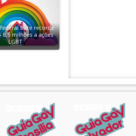
federal bate recorde
$ 8,5 milhões a ações
LGBT