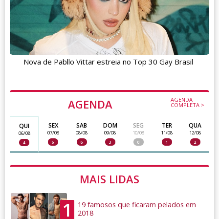
Nova de Pabllo Vittar estreia no Top 30 Gay Brasil
AGENDA
AGENDA
COMPLETA >
SEX
SAB
DOM
SEG
TER
QUA
QUI
07/08
08/08
09/08
10/08
11/08
12/08
06/08
6
6
3
0
1
2
4
MAIS LIDAS
1
19 famosos que ficaram pelados em
2018