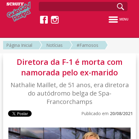
MENU
Página Inicial
Notícias
#Famosos
Diretora da F-1 é morta com
namorada pelo ex-marido
Nathalie Maillet, de 51 anos, era diretora
do autódromo belga de Spa-
Francorchamps
Publicado em
20/08/2021