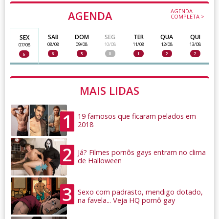
AGENDA
AGENDA
COMPLETA >
SAB
DOM
SEG
TER
QUA
QUI
SEX
08/08
09/08
10/08
11/08
12/08
13/08
07/08
6
3
0
1
2
2
6
MAIS LIDAS
1
19 famosos que ficaram pelados em
2018
2
Já? Filmes pornôs gays entram no clima
de Halloween
3
Sexo com padrasto, mendigo dotado,
na favela... Veja HQ pornô gay