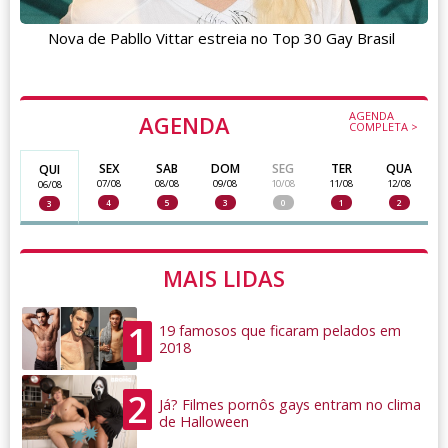
Nova de Pabllo Vittar estreia no Top 30 Gay Brasil
AGENDA
AGENDA
COMPLETA >
SEX
SAB
DOM
SEG
TER
QUA
QUI
07/08
08/08
09/08
10/08
11/08
12/08
06/08
4
5
3
0
1
2
3
MAIS LIDAS
1
19 famosos que ficaram pelados em
2018
2
Já? Filmes pornôs gays entram no clima
de Halloween