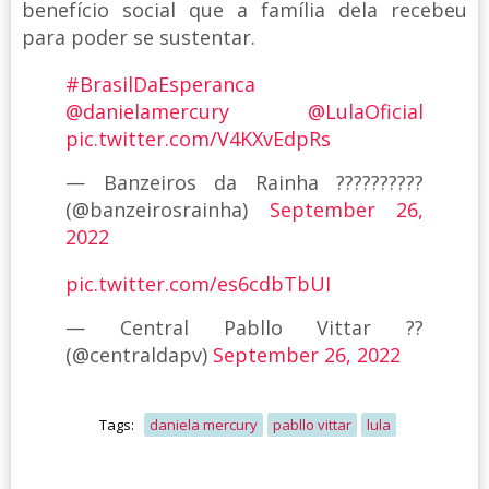
benefício social que a família dela recebeu
para poder se sustentar.
#BrasilDaEsperanca
@danielamercury
@LulaOficial
pic.twitter.com/V4KXvEdpRs
— Banzeiros da Rainha ??????????
(@banzeirosrainha)
September 26,
2022
pic.twitter.com/es6cdbTbUI
— Central Pabllo Vittar ??
(@centraldapv)
September 26, 2022
Tags:
daniela mercury
pabllo vittar
lula