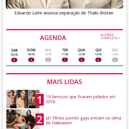
Eduardo Leite anuncia separação de Thalis Bolzan
AGENDA
AGENDA
COMPLETA >
DOM
SEG
TER
QUA
QUI
SEX
SAB
09/08
10/08
11/08
12/08
13/08
14/08
08/08
3
0
1
2
2
0
6
MAIS LIDAS
1
19 famosos que ficaram pelados em
2018
2
Já? Filmes pornôs gays entram no clima
de Halloween