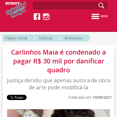
MENU
Página Inicial
Notícias
#Famosos
Carlinhos Maia é condenado a
pagar R$ 30 mil por danificar
quadro
Justiça decidiu que apenas autora de obra
de arte pode modificá-la
Publicado em
19/08/2021