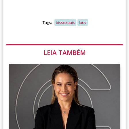
Tags:
bissexuais
lauv
LEIA TAMBÉM