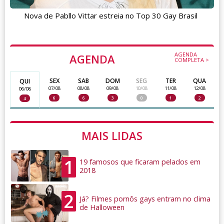
Nova de Pabllo Vittar estreia no Top 30 Gay Brasil
AGENDA
AGENDA
COMPLETA >
SEX
SAB
DOM
SEG
TER
QUA
QUI
07/08
08/08
09/08
10/08
11/08
12/08
06/08
6
6
3
0
1
2
4
MAIS LIDAS
1
19 famosos que ficaram pelados em
2018
2
Já? Filmes pornôs gays entram no clima
de Halloween