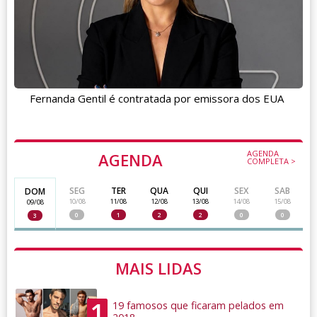
Fernanda Gentil é contratada por emissora dos EUA
AGENDA
AGENDA
COMPLETA >
SEG
TER
QUA
QUI
SEX
SAB
DOM
10/08
11/08
12/08
13/08
14/08
15/08
09/08
0
1
2
2
0
0
3
MAIS LIDAS
1
19 famosos que ficaram pelados em