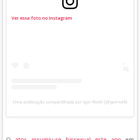
Ver essa foto no Instagram
Uma publicação compartilhada por Igor Rickli (@igorrickli)
O
ator assumiu-se bissexual este ano
em