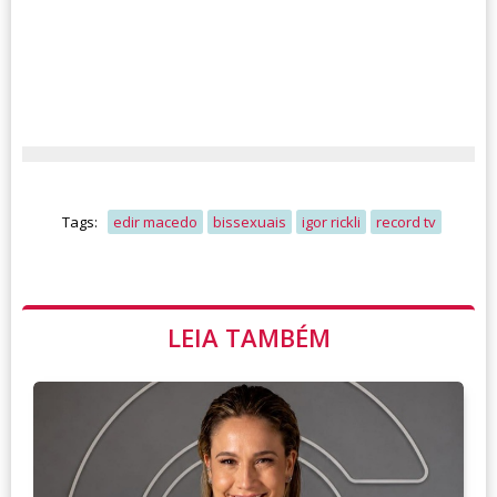
Tags:
edir macedo
bissexuais
igor rickli
record tv
LEIA TAMBÉM