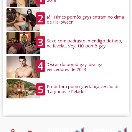
2018
2
Já? Filmes pornôs gays entram no clima
de Halloween
3
Sexo com padrasto, mendigo dotado,
na favela... Veja HQ pornô gay
4
'Oscar do pornô gay' divulga
vencedores de 2023
5
Produtora pornô gay lança versão de
'Largados e Pelados'