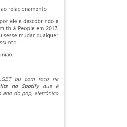
 ao relacionamento
or ele e descobrindo e
Smith à People em 2017.
quisesse mudar qualquer
assunto."
união.
s LGBT ou com foco na
Hits no Spotify
que é
 ano do pop, eletrônico