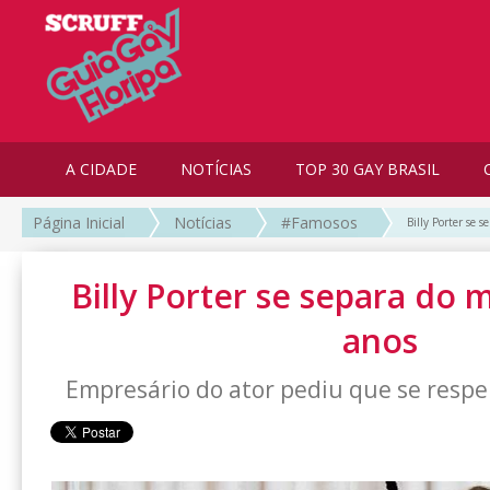
A CIDADE
NOTÍCIAS
TOP 30 GAY BRASIL
Página Inicial
Notícias
#Famosos
Billy Porter se 
Billy Porter se separa do 
anos
Empresário do ator pediu que se respe