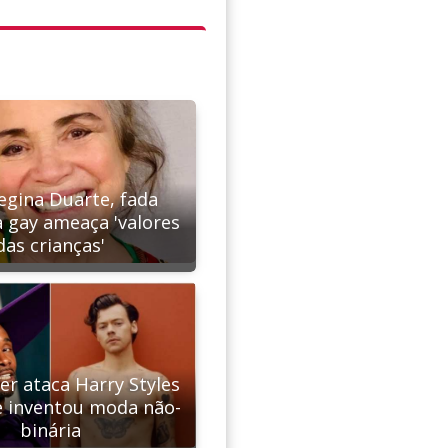
egina Duarte, fada
 gay ameaça 'valores
das crianças'
ter ataca Harry Styles
ue inventou moda não-
binária