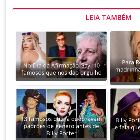
LEIA TAMBÉM
Para R
No Dia da Afirmação Gay, 10
madrinha
famosos que nos dão orgulho
13 famosos que já quebravam
Billy Por
padrões de gênero antes de
e fala q
Billy Porter