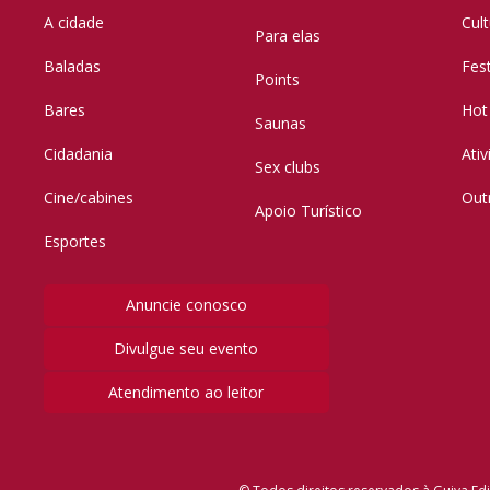
A cidade
Cul
Para elas
Baladas
Fes
Points
Bares
Hot
Saunas
Cidadania
Ati
Sex clubs
Cine/cabines
Out
Apoio Turístico
Esportes
Anuncie conosco
Divulgue seu evento
Atendimento ao leitor