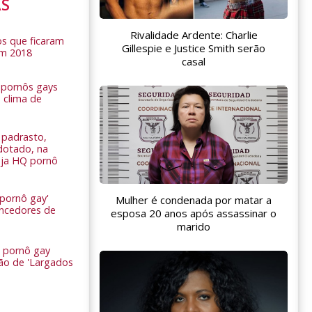
AS
Rivalidade Ardente: Charlie
s que ficaram
Gillespie e Justice Smith serão
em 2018
casal
s pornôs gays
 clima de
n
padrasto,
dotado, na
Veja HQ pornô
 pornô gay'
Mulher é condenada por matar a
encedores de
esposa 20 anos após assassinar o
marido
 pornô gay
são de 'Largados