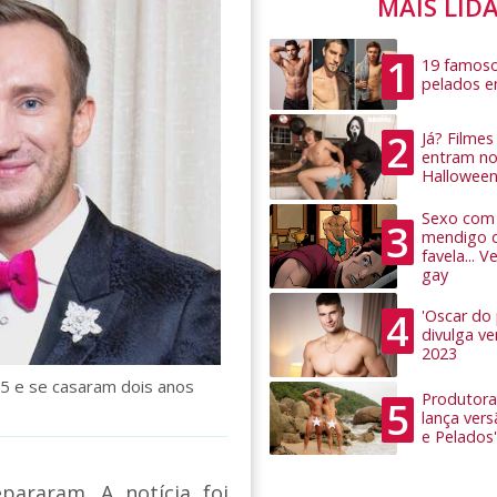
MAIS LID
1
19 famoso
pelados 
2
Já? Filme
entram no
Hallowee
Sexo com 
3
mendigo 
favela... 
gay
4
'Oscar do
divulga v
2023
5 e se casaram dois anos
Produtora
5
lança ver
e Pelados'
araram. A notícia foi