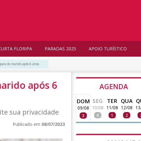
CURTA FLORIPA
PARADAS 2025
APOIO TURÍSTICO
separa do marido após 6 anos
marido após 6
AGENDA
SEG
TER
QUA
Q
DOM
10/08
11/08
12/08
13
09/08
ite sua privacidade
0
1
2
3
Publicado em
08/07/2023