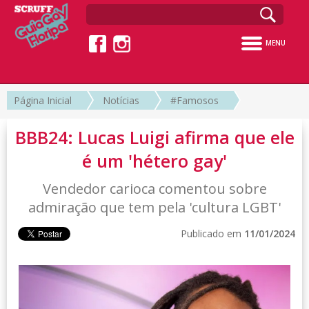
MENU
Página Inicial
Notícias
#Famosos
BBB24: Lucas Luigi afirma que ele
é um 'hétero gay'
Vendedor carioca comentou sobre
admiração que tem pela 'cultura LGBT'
Publicado em
11/01/2024