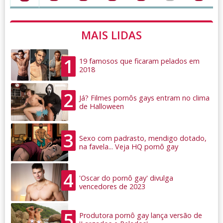
MAIS LIDAS
1
19 famosos que ficaram pelados em
2018
2
Já? Filmes pornôs gays entram no clima
de Halloween
3
Sexo com padrasto, mendigo dotado,
na favela... Veja HQ pornô gay
4
'Oscar do pornô gay' divulga
vencedores de 2023
5
Produtora pornô gay lança versão de