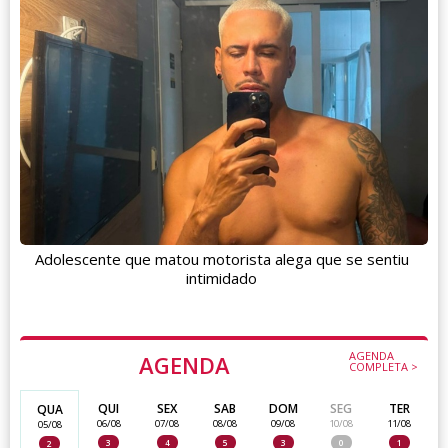
Adolescente que matou motorista alega que se sentiu
intimidado
AGENDA
AGENDA
COMPLETA >
QUI
SEX
SAB
DOM
SEG
TER
QUA
06/08
07/08
08/08
09/08
10/08
11/08
05/08
3
4
5
3
0
1
2