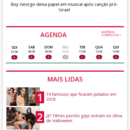
Boy George deixa papel em musical após canção pró-
Israel
AGENDA
AGENDA
COMPLETA >
SAB
DOM
SEG
TER
QUA
QUI
SEX
08/08
09/08
10/08
11/08
12/08
13/08
07/08
6
3
0
1
2
2
6
MAIS LIDAS
1
19 famosos que ficaram pelados em
2018
2
Já? Filmes pornôs gays entram no clima
de Halloween