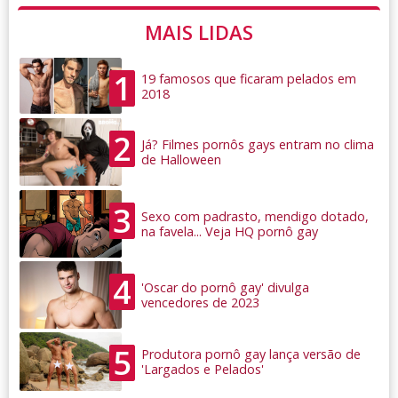
MAIS LIDAS
1
19 famosos que ficaram pelados em
2018
2
Já? Filmes pornôs gays entram no clima
de Halloween
3
Sexo com padrasto, mendigo dotado,
na favela... Veja HQ pornô gay
4
'Oscar do pornô gay' divulga
vencedores de 2023
5
Produtora pornô gay lança versão de
'Largados e Pelados'