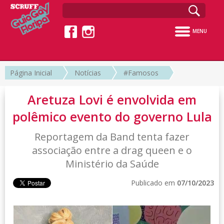
MENU
Página Inicial
Notícias
#Famosos
Aretuza Lovi é envolvida em
polêmico evento do governo Lula
Reportagem da Band tenta fazer
associação entre a drag queen e o
Ministério da Saúde
Publicado em
07/10/2023