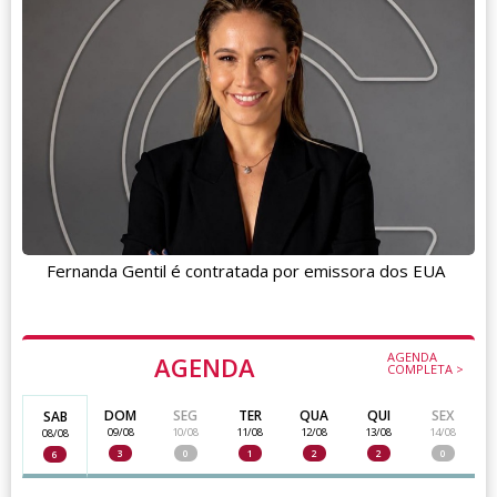
Fernanda Gentil é contratada por emissora dos EUA
AGENDA
AGENDA
COMPLETA >
DOM
SEG
TER
QUA
QUI
SEX
SAB
09/08
10/08
11/08
12/08
13/08
14/08
08/08
3
0
1
2
2
0
6