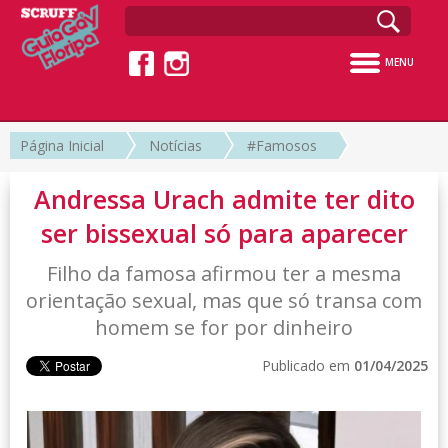
MENU
Página Inicial
Notícias
#Famosos
Andressa Urach admite ter dito
ser bissexual só para aparecer
Filho da famosa afirmou ter a mesma
orientação sexual, mas que só transa com
homem se for por dinheiro
Publicado em
01/04/2025