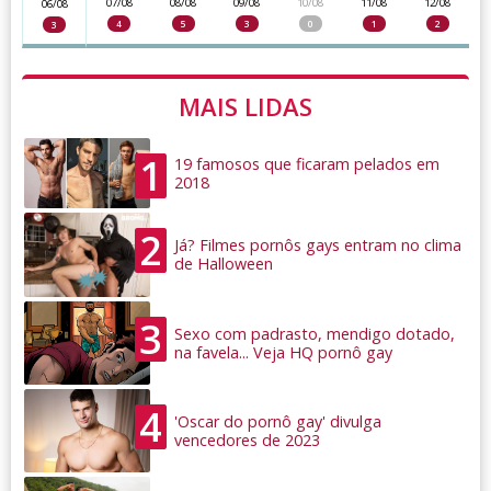
07/08
08/08
09/08
10/08
11/08
12/08
06/08
4
5
3
0
1
2
3
MAIS LIDAS
1
19 famosos que ficaram pelados em
2018
2
Já? Filmes pornôs gays entram no clima
de Halloween
3
Sexo com padrasto, mendigo dotado,
na favela... Veja HQ pornô gay
4
'Oscar do pornô gay' divulga
vencedores de 2023