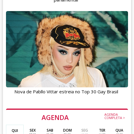
Nova de Pabllo Vittar estreia no Top 30 Gay Brasil
AGENDA
AGENDA
COMPLETA >
SEX
SAB
DOM
SEG
TER
QUA
QUI