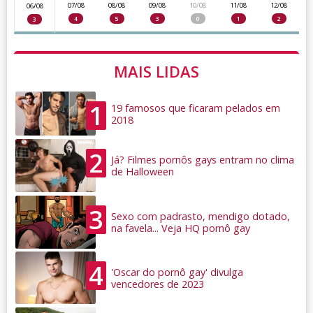
07/08
08/08
09/08
10/08
11/08
12/08
06/08
4
5
3
0
1
2
3
MAIS LIDAS
1
19 famosos que ficaram pelados em
2018
2
Já? Filmes pornôs gays entram no clima
de Halloween
3
Sexo com padrasto, mendigo dotado,
na favela... Veja HQ pornô gay
4
'Oscar do pornô gay' divulga
vencedores de 2023