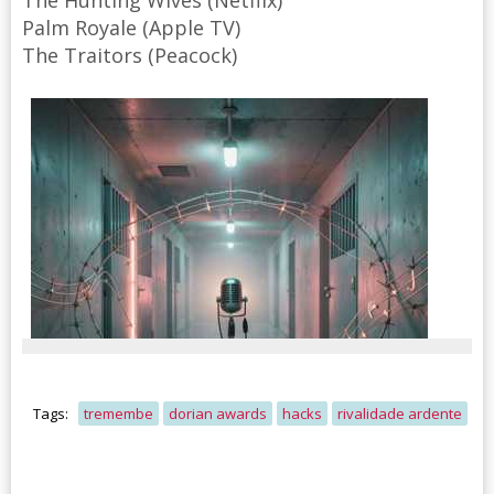
The Hunting Wives (Netflix)
Palm Royale (Apple TV)
The Traitors (Peacock)
Tags:
tremembe
dorian awards
hacks
rivalidade ardente