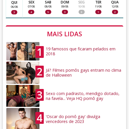
SEX
SAB
DOM
SEG
TER
QUA
QUI
07/08
08/08
09/08
10/08
11/08
12/08
06/08
4
5
3
0
1
2
3
MAIS LIDAS
1
19 famosos que ficaram pelados em
2018
2
Já? Filmes pornôs gays entram no clima
de Halloween
3
Sexo com padrasto, mendigo dotado,
na favela... Veja HQ pornô gay
4
'Oscar do pornô gay' divulga
vencedores de 2023