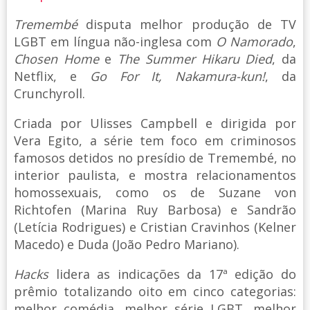
Tremembé
disputa melhor produção de TV
LGBT em língua não-inglesa com
O Namorado
,
Chosen Home
e
The Summer Hikaru Died
, da
Netflix, e
Go For It, Nakamura-kun!
, da
Crunchyroll.
Criada por Ulisses Campbell e dirigida por
Vera Egito, a série tem foco em criminosos
famosos detidos no presídio de Tremembé, no
interior paulista, e mostra relacionamentos
homossexuais, como os de Suzane von
Richtofen (Marina Ruy Barbosa) e Sandrão
(Letícia Rodrigues) e Cristian Cravinhos (Kelner
Macedo) e Duda (João Pedro Mariano).
Hacks
lidera as indicações da 17ª edição do
prêmio totalizando oito em cinco categorias:
melhor comédia, melhor série LGBT, melhor