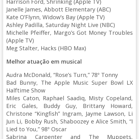
Harrison Ford, Shrinking (Apple TV)
Janelle James, Abbott Elementary (ABC)
Kate O’Flynn, Widow’s Bay (Apple TV)
Ashley Padilla, Saturday Night Live (NBC)
Michelle Pfeiffer, Margo’s Got Money Troubles
(Apple TV)
Meg Stalter, Hacks (HBO Max)
Melhor atuação em musical
Audra McDonald, “Rose’s Turn,” 78º Tonny
Bad Bunny, The Apple Music Super Bowl LX
Halftime Show
Miles Caton, Raphael Saadiq, Misty Copeland,
Eric Gales, Buddy Guy, Brittany Howard,
Christone “Kingfish” Ingram, Jayme Lawson, Li
Jun Li, Bobby Rush, Shaboozey e Alice Smith, “I
Lied to You,” 98º Oscar
Sabrina Carpenter and The Muppets,