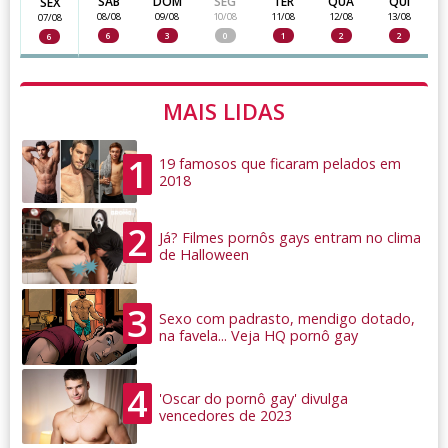
SAB
DOM
SEG
TER
QUA
QUI
SEX
08/08
09/08
10/08
11/08
12/08
13/08
07/08
6
3
0
1
2
2
6
MAIS LIDAS
1
19 famosos que ficaram pelados em
2018
2
Já? Filmes pornôs gays entram no clima
de Halloween
3
Sexo com padrasto, mendigo dotado,
na favela... Veja HQ pornô gay
4
'Oscar do pornô gay' divulga
vencedores de 2023