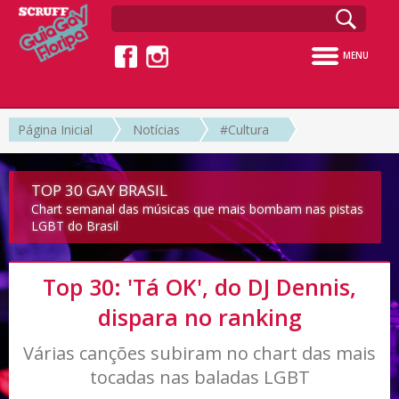
MENU
Página Inicial
Notícias
#Cultura
TOP 30 GAY BRASIL
Chart semanal das músicas que mais bombam nas pistas
LGBT do Brasil
Top 30: 'Tá OK', do DJ Dennis,
dispara no ranking
Várias canções subiram no chart das mais
tocadas nas baladas LGBT