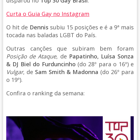
disparou no
Top 30 Gay Brasil
.
Curta o Guia Gay no Instagram
O hit de
Dennis
subiu 15 posições e é a 9ª mais
tocada nas baladas LGBT do País.
Outras canções que subiram bem foram
Posição de Ataque
, de
Papatinho, Luísa Sonza
& DJ Biel do Furduncinho
(do 28º para o 16º) e
Vulgar
, de
Sam Smith & Madonna
(do 26º para
o 19º).
Confira o ranking da semana: