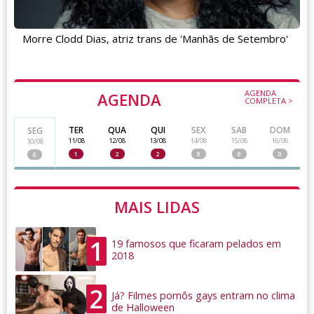
Morre Clodd Dias, atriz trans de 'Manhãs de Setembro'
AGENDA
AGENDA
COMPLETA >
TER
QUA
QUI
SEX
SAB
DOM
SEG
11/08
12/08
13/08
14/08
15/08
16/08
10/08
1
2
2
0
0
0
0
MAIS LIDAS
1
19 famosos que ficaram pelados em
2018
2
Já? Filmes pornôs gays entram no clima
de Halloween