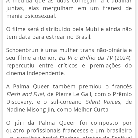
À medida que as duas começam a trabalhar
juntas, elas mergulham em um frenesi de
mania psicosexual.
O filme será distribuído pela Mubi e ainda não
tem data para estrear no Brasil.
Schoenbrun é uma mulher trans não-binária e
seu filme anterior,
Eu Vi o Brilho da TV
(2024),
repercutiu entre críticos e premiações do
cinema independente.
A Palma Queer também premiou o francês
Flesh and Fuel
, de Pierre Le Gall, com o Prêmio
Discovery, e o sul-coreano
Silent Voices
, de
Nadine Misong Jin, como Melhor Curta.
O júri da Palma Queer foi composto por
quatro profissionais franceses e um brasileiro
- o jornalista André Fischer, diretor do Festival