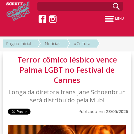
MENU
Página Inicial
Notícias
#Cultura
Terror cômico lésbico vence
Palma LGBT no Festival de
Cannes
Longa da diretora trans Jane Schoenbrun
será distribuído pela Mubi
Publicado em
23/05/2026