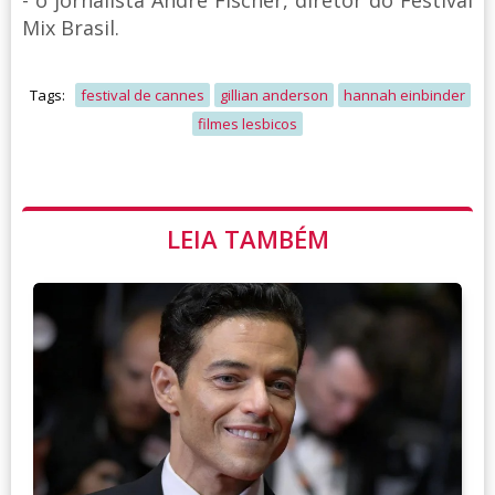
Mix Brasil.
Tags:
festival de cannes
gillian anderson
hannah einbinder
filmes lesbicos
LEIA TAMBÉM