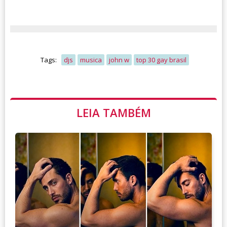
Tags:
djs
musica
john w
top 30 gay brasil
LEIA TAMBÉM