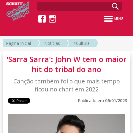
MENU
Página Inicial
Notícias
#Cultura
'Sarra Sarra': John W tem o maior
hit do tribal do ano
Canção também foi a que mais tempo
ficou no chart em 2022
Publicado em
06/01/2023