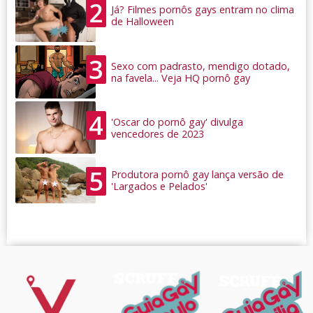
2
Já? Filmes pornôs gays entram no clima
de Halloween
3
Sexo com padrasto, mendigo dotado,
na favela... Veja HQ pornô gay
4
'Oscar do pornô gay' divulga
vencedores de 2023
5
Produtora pornô gay lança versão de
'Largados e Pelados'