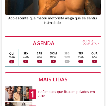
Adolescente que matou motorista alega que se sentiu
intimidado
AGENDA
AGENDA
COMPLETA >
SEX
SAB
DOM
SEG
TER
QUA
QUI
07/08
08/08
09/08
10/08
11/08
12/08
06/08
4
5
3
0
1
2
3
MAIS LIDAS
1
19 famosos que ficaram pelados em
2018