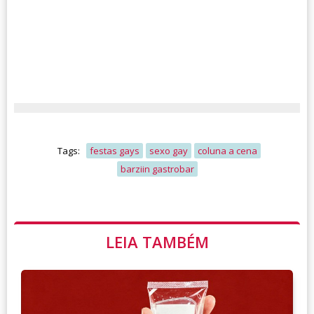
Tags:
festas gays
sexo gay
coluna a cena
barziin gastrobar
LEIA TAMBÉM