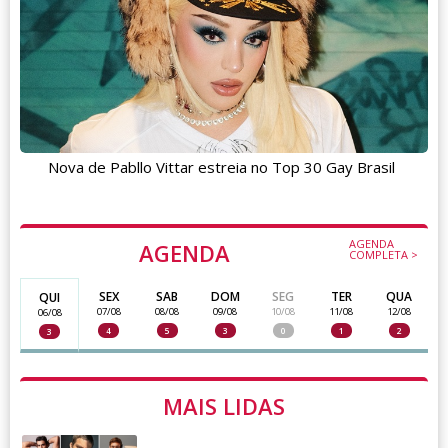
Nova de Pabllo Vittar estreia no Top 30 Gay Brasil
AGENDA
AGENDA
COMPLETA >
SEX
SAB
DOM
SEG
TER
QUA
QUI
07/08
08/08
09/08
10/08
11/08
12/08
06/08
4
5
3
0
1
2
3
MAIS LIDAS