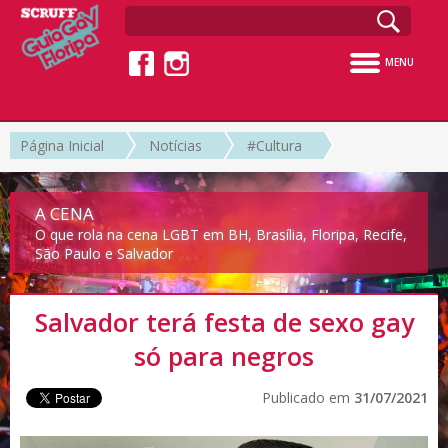
MENU
Página Inicial
Notícias
#Cultura
A CENA
O que rola na cena LGBT em BH, Brasília, Floripa, Recife,
São Paulo e Salvador
Salvador terá festa de sexo gay
só para negros
Publicado em
31/07/2021