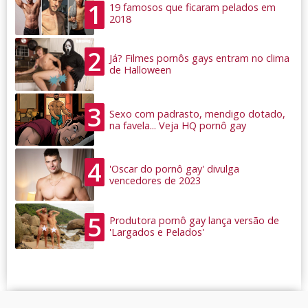
1
19 famosos que ficaram pelados em
2018
2
Já? Filmes pornôs gays entram no clima
de Halloween
3
Sexo com padrasto, mendigo dotado,
na favela... Veja HQ pornô gay
4
'Oscar do pornô gay' divulga
vencedores de 2023
5
Produtora pornô gay lança versão de
'Largados e Pelados'