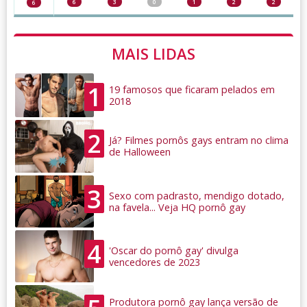
6
3
0
1
2
2
6
MAIS LIDAS
1
19 famosos que ficaram pelados em
2018
2
Já? Filmes pornôs gays entram no clima
de Halloween
3
Sexo com padrasto, mendigo dotado,
na favela... Veja HQ pornô gay
4
'Oscar do pornô gay' divulga
vencedores de 2023
Produtora pornô gay lança versão de