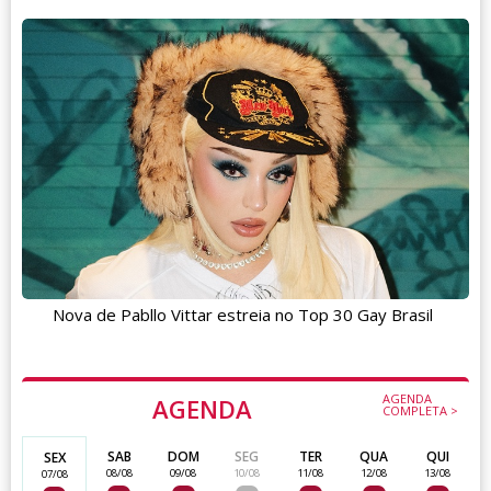
Nova de Pabllo Vittar estreia no Top 30 Gay Brasil
AGENDA
AGENDA
COMPLETA >
SAB
DOM
SEG
TER
QUA
QUI
SEX
08/08
09/08
10/08
11/08
12/08
13/08
07/08