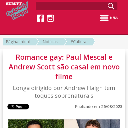
MENU
Página Inicial
Notícias
#Cultura
Romance gay: Paul Mescal e
Andrew Scott são casal em novo
filme
Longa dirigido por Andrew Haigh tem
toques sobrenaturais
Publicado em
26/08/2023