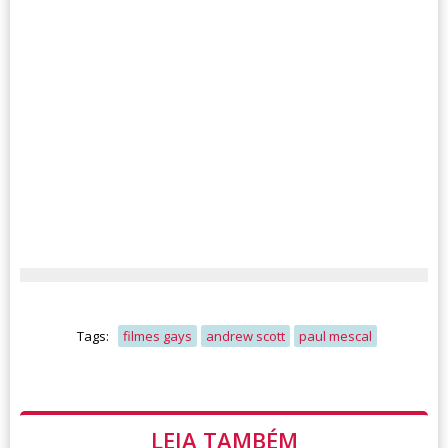
Tags:
filmes gays
andrew scott
paul mescal
LEIA TAMBÉM