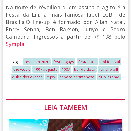
Na noite de réveillon quem assina o agito é a
Festa da Lili, a mais famosa label LGBT de
Brasília.O line-up é formado por Allan Natal,
Enrry Senna, Ben Bakson, Junyo e Pedro
Campana. Ingressos a partir de R$ 198 pelo
Sympla
.
Tags:
reveillon 2020
festas gays
festa da lil
sol festival
the week
1007 augusta
1007
bar do deca
rancho bill
clube dos cuecas
e joy
espaco desmanche
club jerome
LEIA TAMBÉM