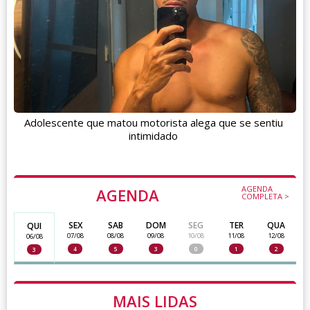
Adolescente que matou motorista alega que se sentiu
intimidado
AGENDA
AGENDA
COMPLETA >
SEX
SAB
DOM
SEG
TER
QUA
QUI
07/08
08/08
09/08
10/08
11/08
12/08
06/08
4
5
3
0
1
2
3
MAIS LIDAS