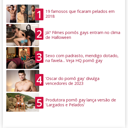
1
19 famosos que ficaram pelados em
2018
2
Já? Filmes pornôs gays entram no clima
de Halloween
3
Sexo com padrasto, mendigo dotado,
na favela... Veja HQ pornô gay
4
'Oscar do pornô gay' divulga
vencedores de 2023
5
Produtora pornô gay lança versão de
'Largados e Pelados'