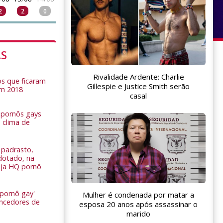
2
2
0
AS
Rivalidade Ardente: Charlie
s que ficaram
Gillespie e Justice Smith serão
em 2018
casal
s pornôs gays
 clima de
n
padrasto,
dotado, na
Veja HQ pornô
 pornô gay'
Mulher é condenada por matar a
encedores de
esposa 20 anos após assassinar o
marido