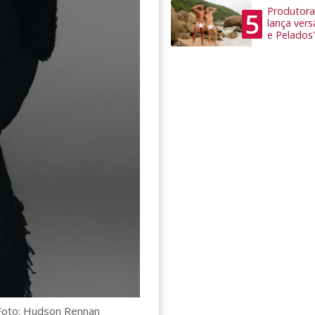
Produtora
5
lança ver
e Pelados'
Foto: Hudson Rennan