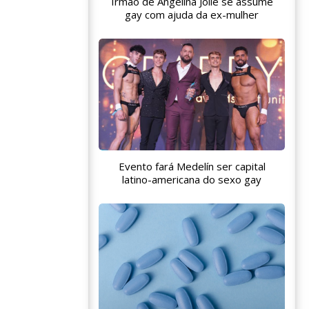
Irmão de Angelina Jolie se assume
gay com ajuda da ex-mulher
Evento fará Medelín ser capital
latino-americana do sexo gay