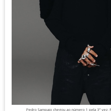
Pedro Sampaio chegou ao número 1 pela 3ª vez. 