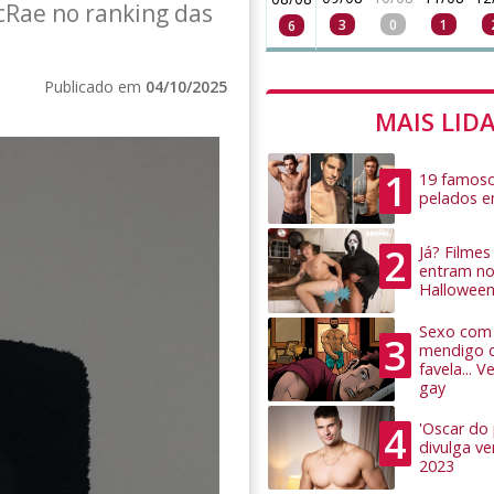
cRae no ranking das
3
0
1
6
Publicado em
04/10/2025
MAIS LID
1
19 famoso
pelados 
2
Já? Filme
entram no
Hallowee
Sexo com 
3
mendigo 
favela... 
gay
4
'Oscar do
divulga v
2023