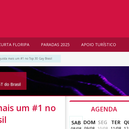
CURTA FLORIPA
PARADAS 2025
APOIO TURÍSTICO
uista mais um #1 no Top 30 Gay Brasil
T do Brasil
mais um #1 no
AGENDA
il
DOM
SEG
TER
Q
SAB
09/08
10/08
11/08
12
08/08