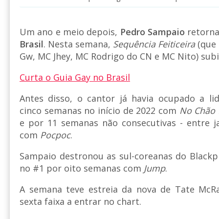
Um ano e meio depois,
Pedro Sampaio
retorna
Brasil
. Nesta semana,
Sequência Feiticeira
(que 
Gw, MC Jhey, MC Rodrigo do CN e MC Nito) subiu
Curta o Guia Gay no Brasil
Antes disso, o cantor já havia ocupado a li
cinco semanas no início de 2022 com
No Chão 
e por 11 semanas não consecutivas - entre ja
com
Pocpoc
.
Sampaio destronou as sul-coreanas do Black
no #1 por oito semanas com
Jump
.
A semana teve estreia da nova de Tate McR
sexta faixa a entrar no chart.