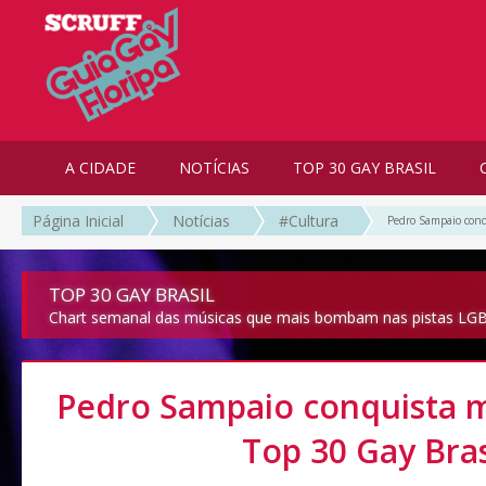
A CIDADE
NOTÍCIAS
TOP 30 GAY BRASIL
Página Inicial
Notícias
#Cultura
Pedro Sampaio conq
TOP 30 GAY BRASIL
Chart semanal das músicas que mais bombam nas pistas LGB
Pedro Sampaio conquista 
Top 30 Gay Bras