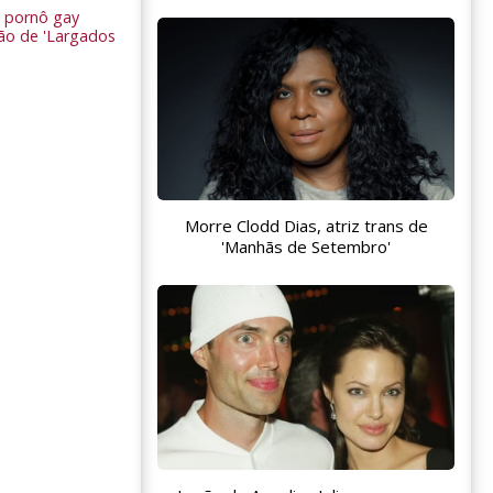
 pornô gay
são de 'Largados
Morre Clodd Dias, atriz trans de
'Manhãs de Setembro'