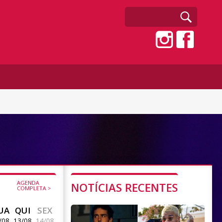
AGENDA
NOTÍCIAS RECENTES
COMPLETA >
UA
QUI
SEX
/08
13/08
14/08