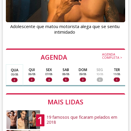
Adolescente que matou motorista alega que se sentiu
intimidado
AGENDA
AGENDA
COMPLETA >
QUI
SEX
SAB
DOM
SEG
TER
QUA
06/08
07/08
08/08
09/08
10/08
11/08
05/08
3
4
5
3
0
1
2
MAIS LIDAS
1
19 famosos que ficaram pelados em
2018