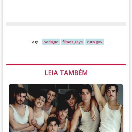
Tags:
pedagio
filmes gays
cura gay
LEIA TAMBÉM