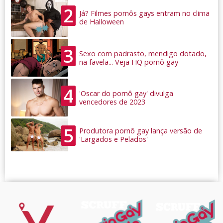
2
Já? Filmes pornôs gays entram no clima
de Halloween
3
Sexo com padrasto, mendigo dotado,
na favela... Veja HQ pornô gay
4
'Oscar do pornô gay' divulga
vencedores de 2023
5
Produtora pornô gay lança versão de
'Largados e Pelados'