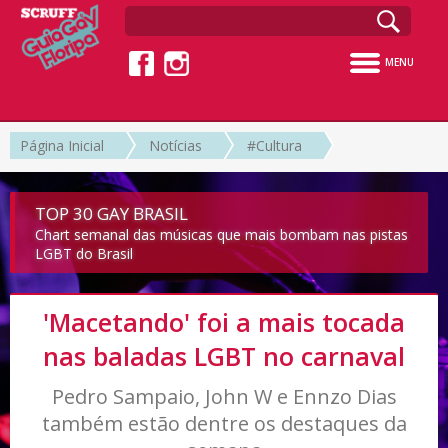
MENU
Página Inicial
Notícias
#Cultura
TOP 30 GAY BRASIL
Chart semanal das músicas que mais bombam nas pistas
LGBT do Brasil
'Macetando' foi a mais tocada
nas baladas LGBT no carnaval
Pedro Sampaio, John W e Ennzo Dias
também estão dentre os destaques da