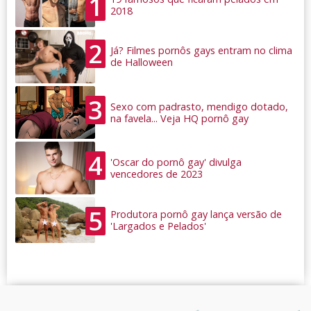
1
2018
2
Já? Filmes pornôs gays entram no clima
de Halloween
3
Sexo com padrasto, mendigo dotado,
na favela... Veja HQ pornô gay
4
'Oscar do pornô gay' divulga
vencedores de 2023
5
Produtora pornô gay lança versão de
'Largados e Pelados'