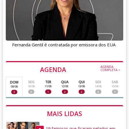
Fernanda Gentil é contratada por emissora dos EUA
AGENDA
AGENDA
COMPLETA >
SEG
TER
QUA
QUI
SEX
SAB
DOM
10/08
11/08
12/08
13/08
14/08
15/08
09/08
0
1
2
2
0
0
3
MAIS LIDAS
19 famosos que ficaram pelados em