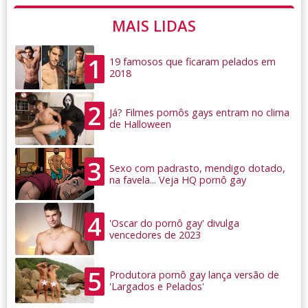
MAIS LIDAS
1
19 famosos que ficaram pelados em
2018
2
Já? Filmes pornôs gays entram no clima
de Halloween
3
Sexo com padrasto, mendigo dotado,
na favela... Veja HQ pornô gay
4
'Oscar do pornô gay' divulga
vencedores de 2023
5
Produtora pornô gay lança versão de
'Largados e Pelados'