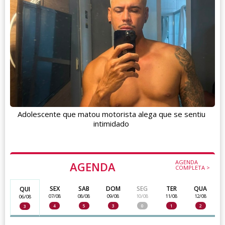
Adolescente que matou motorista alega que se sentiu
intimidado
AGENDA
AGENDA
COMPLETA >
SEX
SAB
DOM
SEG
TER
QUA
QUI
07/08
08/08
09/08
10/08
11/08
12/08
06/08
4
5
3
0
1
2
3