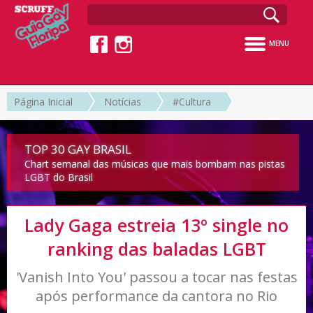
MENU
Página Inicial
Notícias
#Cultura
TOP 30 GAY BRASIL
Chart semanal das músicas que mais bombam nas pistas
LGBT do Brasil
Lady Gaga estreia 13º single no
ranking das baladas LGBT
'Vanish Into You' passou a tocar nas festas
após performance da cantora no Rio