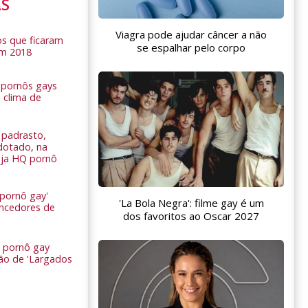
AS
Viagra pode ajudar câncer a não
s que ficaram
se espalhar pelo corpo
em 2018
s pornôs gays
 clima de
n
padrasto,
dotado, na
Veja HQ pornô
 pornô gay'
'La Bola Negra': filme gay é um
encedores de
dos favoritos ao Oscar 2027
 pornô gay
são de 'Largados