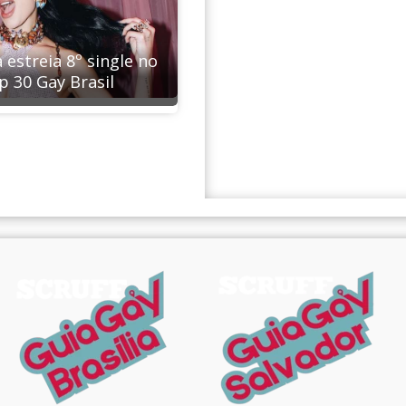
 estreia 8º single no
p 30 Gay Brasil