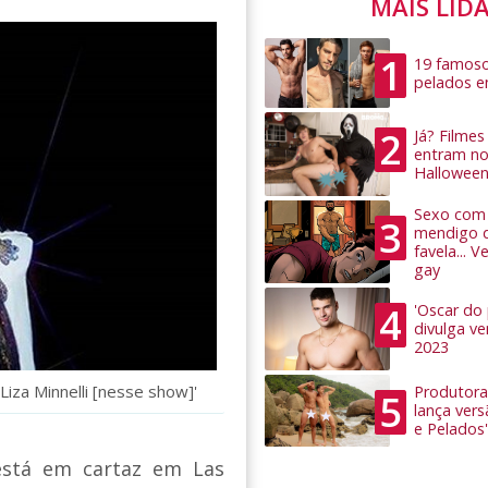
MAIS LID
1
19 famoso
pelados 
2
Já? Filme
entram no
Hallowee
Sexo com 
3
mendigo 
favela... 
gay
4
'Oscar do
divulga v
2023
iza Minnelli [nesse show]'
Produtora
5
lança ver
e Pelados'
está em cartaz em Las