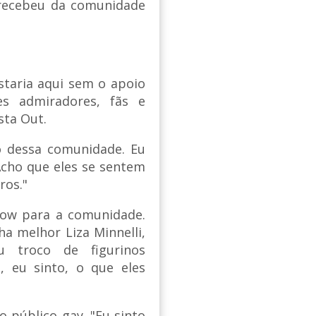
 recebeu da comunidade
staria aqui sem o apoio
s admiradores, fãs e
sta Out.
o dessa comunidade. Eu
Acho que eles se sentem
ros."
how para a comunidade.
a melhor Liza Minnelli,
 troco de figurinos
, eu sinto, o que eles
o público gay. "Eu sinto