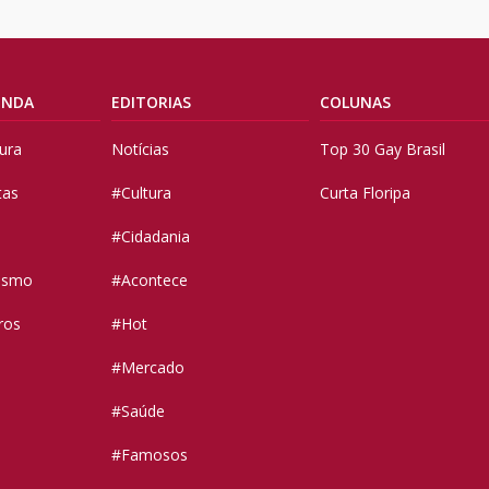
ENDA
EDITORIAS
COLUNAS
tura
Notícias
Top 30 Gay Brasil
tas
#Cultura
Curta Floripa
#Cidadania
vismo
#Acontece
ros
#Hot
#Mercado
#Saúde
#Famosos