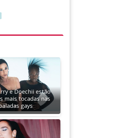
rry e Doechii estão
as mais tocadas nas
baladas gays