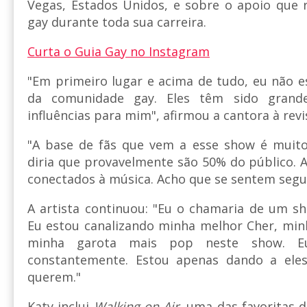
Vegas, Estados Unidos, e sobre o apoio que
gay durante toda sua carreira.
Curta o Guia Gay no Instagram
"Em primeiro lugar e acima de tudo, eu não e
da comunidade gay. Eles têm sido grande
influências para mim", afirmou a cantora à revi
"A base de fãs que vem a esse show é muit
diria que provavelmente são 50% do público. 
conectados à música. Acho que se sentem segu
A artista continuou: "Eu o chamaria de um s
Eu estou canalizando minha melhor Cher, minh
minha garota mais pop neste show. Eu
constantemente. Estou apenas dando a eles
querem."
Katy inclui
Walking on Air
, uma das favoritas d