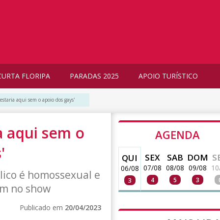
CURTA FLORIPA
PARADAS 2025
APOIO TURÍSTICO
estaria aqui sem o apoio dos gays'
a aqui sem o
AGENDA
'
SEX
SAB
DOM
S
QUI
07/08
08/08
09/08
10
06/08
lico é homossexual e
4
5
3
3
em no show
Publicado em
20/04/2023