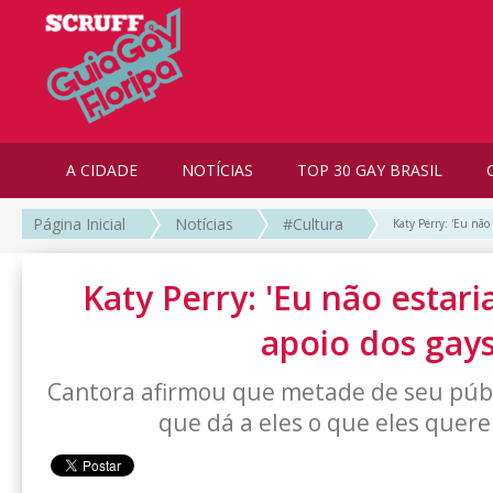
A CIDADE
NOTÍCIAS
TOP 30 GAY BRASIL
Página Inicial
Notícias
#Cultura
Katy Perry: 'Eu não 
Katy Perry: 'Eu não estari
apoio dos gays
Cantora afirmou que metade de seu púb
que dá a eles o que eles quer