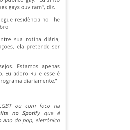
es gays ouviram", diz.
 segue residência no The
bro.
re sua rotina diária,
ções, ela pretende ser
sejos. Estamos apenas
o. Eu adoro Ru e esse é
programa diariamente."
s LGBT ou com foco na
Hits no Spotify
que é
 ano do pop, eletrônico