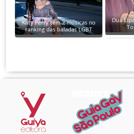
Dua Lipa
Katy Perry tem 2 músicas no
To
ranking das baladas LGBT