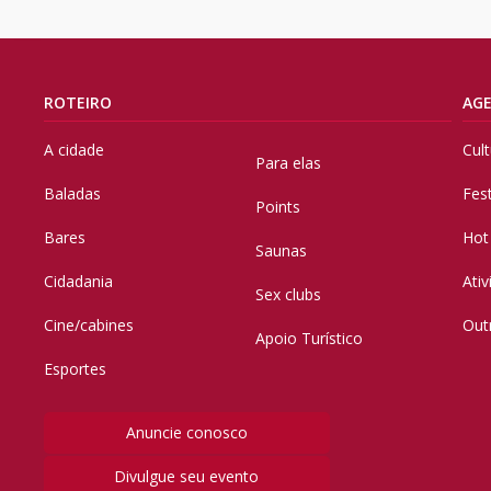
ROTEIRO
AG
A cidade
Cul
Para elas
Baladas
Fes
Points
Bares
Hot
Saunas
Cidadania
Ati
Sex clubs
Cine/cabines
Out
Apoio Turístico
Esportes
Anuncie conosco
Divulgue seu evento