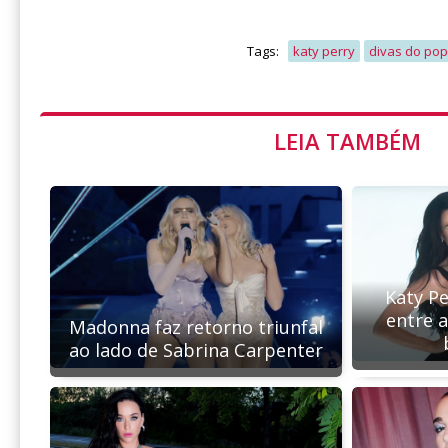
Tags:
katy perry
divas do pop
LEIA TAMBÉM
Katy Pe
entre 
Madonna faz retorno triunfal
ao lado de Sabrina Carpenter