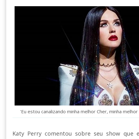
'Eu estou canalizando minha melhor Cher, minha melhor L
Katy Perry comentou sobre seu show que 