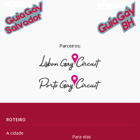
Parceiros:
ROTEIRO
A cidade
Para elas