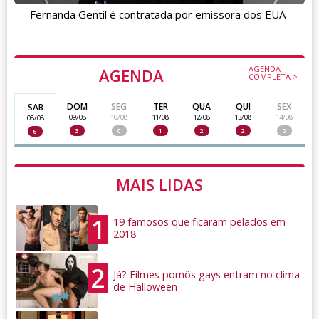
Fernanda Gentil é contratada por emissora dos EUA
AGENDA
AGENDA
COMPLETA >
DOM
SEG
TER
QUA
QUI
SEX
SAB
09/08
10/08
11/08
12/08
13/08
14/08
08/08
3
0
1
2
2
0
6
MAIS LIDAS
1
19 famosos que ficaram pelados em
2018
2
Já? Filmes pornôs gays entram no clima
de Halloween