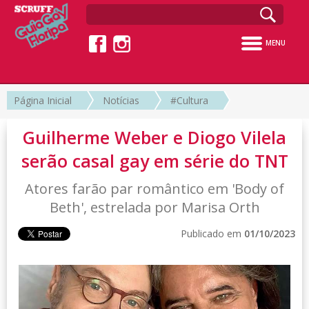
MENU
Página Inicial
Notícias
#Cultura
Guilherme Weber e Diogo Vilela
serão casal gay em série do TNT
Atores farão par romântico em 'Body of
Beth', estrelada por Marisa Orth
Publicado em
01/10/2023