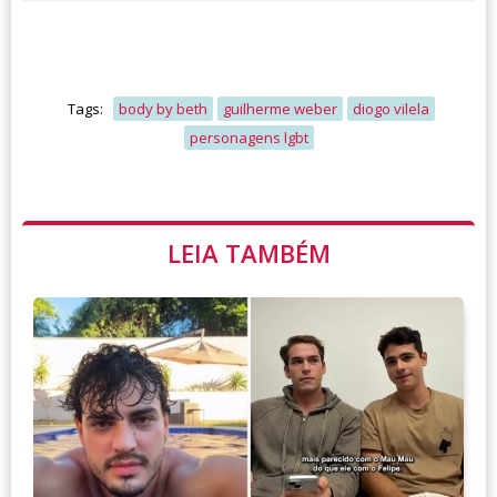
Tags:
body by beth
guilherme weber
diogo vilela
personagens lgbt
LEIA TAMBÉM