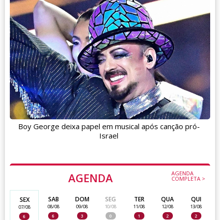
Boy George deixa papel em musical após canção pró-
Israel
AGENDA
AGENDA
COMPLETA >
SAB
DOM
SEG
TER
QUA
QUI
SEX
08/08
09/08
10/08
11/08
12/08
13/08
07/08
6
3
0
1
2
2
6