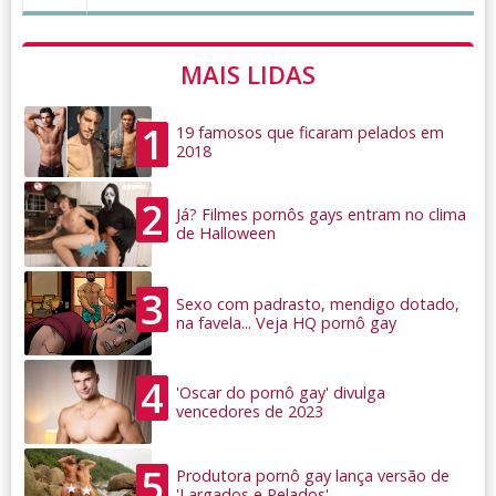
MAIS LIDAS
1
19 famosos que ficaram pelados em
2018
2
Já? Filmes pornôs gays entram no clima
de Halloween
3
Sexo com padrasto, mendigo dotado,
na favela... Veja HQ pornô gay
4
'Oscar do pornô gay' divulga
vencedores de 2023
5
Produtora pornô gay lança versão de
'Largados e Pelados'