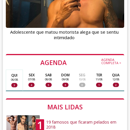
Adolescente que matou motorista alega que se sentiu
intimidado
AGENDA
AGENDA
COMPLETA >
SEX
SAB
DOM
SEG
TER
QUA
QUI
07/08
08/08
09/08
10/08
11/08
12/08
06/08
4
5
3
0
1
2
3
MAIS LIDAS
1
19 famosos que ficaram pelados em
2018