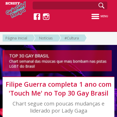
MENU
Página Inicial
Notícias
#Cultura
TOP 30 GAY BRASIL
Chart semanal das músicas que mais bombam nas pistas
LGBT do Brasil
Filipe Guerra completa 1 ano com
'Touch Me' no Top 30 Gay Brasil
Chart segue com poucas mudanças e
liderado por Lady Gaga