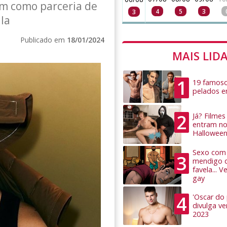
im como parceria de
4
5
3
3
la
Publicado em
18/01/2024
MAIS LID
1
19 famoso
pelados 
2
Já? Filme
entram no
Hallowee
Sexo com 
3
mendigo 
favela... 
gay
4
'Oscar do
divulga v
2023