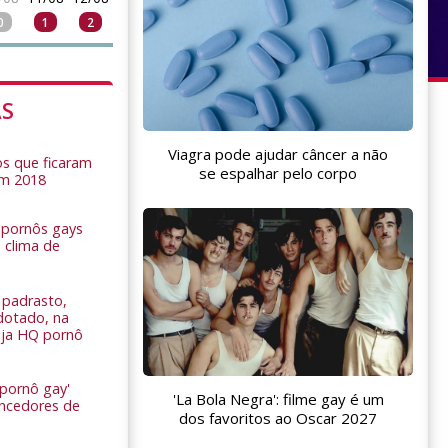
0
1
2
AS
Viagra pode ajudar câncer a não
s que ficaram
se espalhar pelo corpo
em 2018
s pornôs gays
 clima de
n
padrasto,
dotado, na
Veja HQ pornô
 pornô gay'
'La Bola Negra': filme gay é um
encedores de
dos favoritos ao Oscar 2027