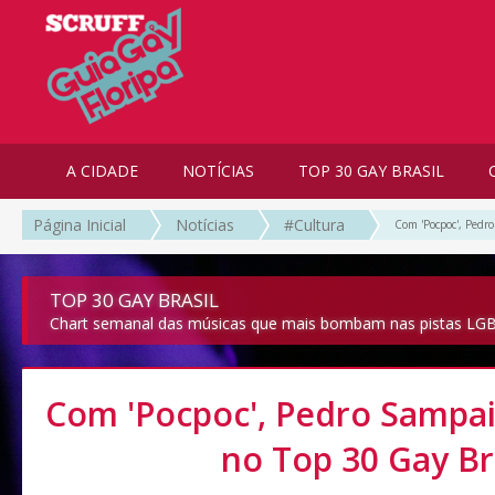
A CIDADE
NOTÍCIAS
TOP 30 GAY BRASIL
Página Inicial
Notícias
#Cultura
Com 'Pocpoc', Pedr
TOP 30 GAY BRASIL
Chart semanal das músicas que mais bombam nas pistas LGB
Com 'Pocpoc', Pedro Sampa
no Top 30 Gay Br