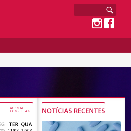
AGENDA
NOTÍCIAS RECENTES
COMPLETA >
EG
TER
QUA
/08
11/08
12/08