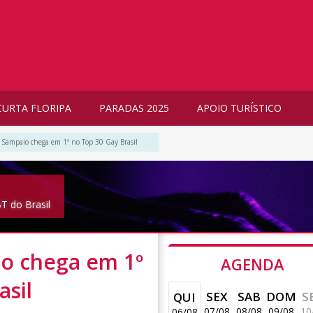
CURTA FLORIPA
PARADAS 2025
APOIO TURÍSTICO
o Sampaio chega em 1º no Top 30 Gay Brasil
T do Brasil
io chega em 1º
AGENDA
asil
SEX
SAB
DOM
S
QUI
07/08
08/08
09/08
10
06/08