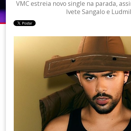
VMC estreia novo single na parada, ass
Ivete Sangalo e Ludmil