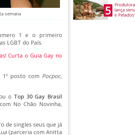
Produtora
5
lança ver
sta semana
e Pelados'
úmero 1 e o primeiro
as LGBT do País.
as! Curta o Guia Gay no
o 1º posto com
Pocpoc
,
erou o
Top 30 Gay Brasil
 com No Chão Novinha,
 de singles seus que já
Lua
(parceria com Anitta