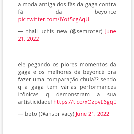
a moda antiga dos fãs da gaga contra
fã da beyonce
pic.twitter.com/IYot5cgAqU
— thali uchis new (@semroter)
June
21, 2022
ele pegando os piores momentos da
gaga e os melhores da beyoncé pra
fazer uma comparação chula?? sendo
q a gaga tem várias performances
icônicas q demonstram a sua
artisticidade!
https://t.co/xOzpvE6gqE
— beto (@ahsprivacy)
June 21, 2022