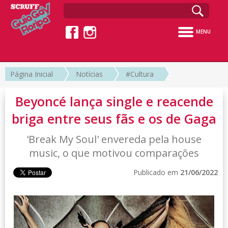
MENU
Página Inicial
Notícias
#Cultura
Beyoncé lança single e reacende
briga entre seus fãs e os de Gaga
'Break My Soul' envereda pela house
music, o que motivou comparações
Publicado em
21/06/2022