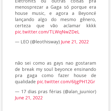
Eletrohits ou outras coisas pra
menosprezar a Gaga só porque era
house music, e agora a Beyoncé
lançando algo do mesmo gênero,
certeza que vão aclamar kkkk
pic.twitter.com/TLWqNwZDeL
— LEO (@leothisway)
June 21, 2022
não sei como as gays nao gostaram
de break my soul beyonce ensinando
pra gaga como fazer house de
qualidade
pic.twitter.com/6IjgPH12Gr
— 17 dias pras férias (@alan_juunior)
June 21, 2022