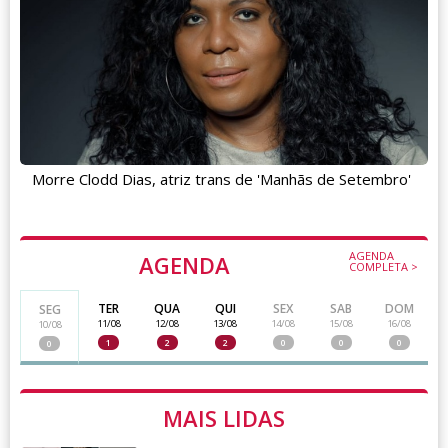
Morre Clodd Dias, atriz trans de 'Manhãs de Setembro'
AGENDA
AGENDA
COMPLETA >
TER
QUA
QUI
SEX
SAB
DOM
SEG
11/08
12/08
13/08
14/08
15/08
16/08
10/08
1
2
2
0
0
0
0
MAIS LIDAS