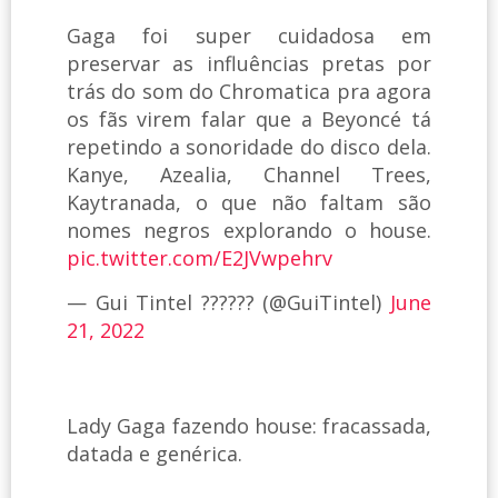
Gaga foi super cuidadosa em
preservar as influências pretas por
trás do som do Chromatica pra agora
os fãs virem falar que a Beyoncé tá
repetindo a sonoridade do disco dela.
Kanye, Azealia, Channel Trees,
Kaytranada, o que não faltam são
nomes negros explorando o house.
pic.twitter.com/E2JVwpehrv
— Gui Tintel ????‍?? (@GuiTintel)
June
21, 2022
Lady Gaga fazendo house: fracassada,
datada e genérica.