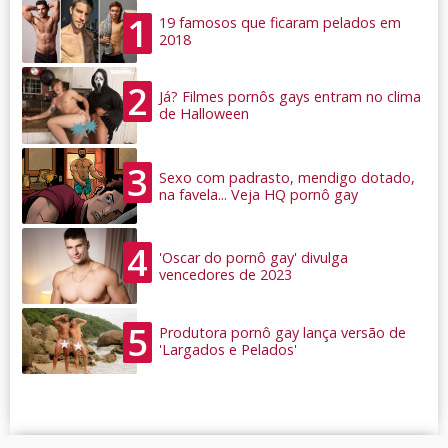
1
19 famosos que ficaram pelados em
2018
2
Já? Filmes pornôs gays entram no clima
de Halloween
3
Sexo com padrasto, mendigo dotado,
na favela... Veja HQ pornô gay
4
'Oscar do pornô gay' divulga
vencedores de 2023
5
Produtora pornô gay lança versão de
'Largados e Pelados'