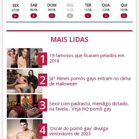
SAB
DOM
SEG
TER
QUA
QUI
SEX
08/08
09/08
10/08
11/08
12/08
13/08
07/08
6
3
0
1
2
2
6
MAIS LIDAS
1
19 famosos que ficaram pelados em
2018
2
Já? Filmes pornôs gays entram no clima
de Halloween
3
Sexo com padrasto, mendigo dotado,
na favela... Veja HQ pornô gay
4
'Oscar do pornô gay' divulga
vencedores de 2023