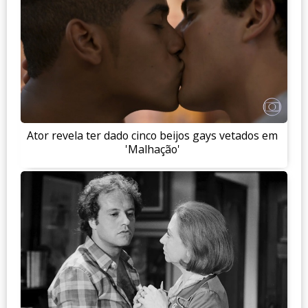
Ator revela ter dado cinco beijos gays vetados em
'Malhação'