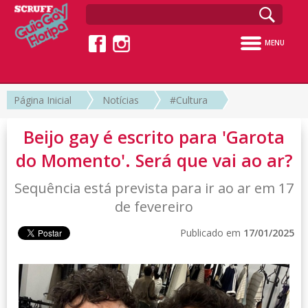
MENU
Página Inicial
Notícias
#Cultura
Beijo gay é escrito para 'Garota
do Momento'. Será que vai ao ar?
Sequência está prevista para ir ao ar em 17
de fevereiro
Publicado em
17/01/2025