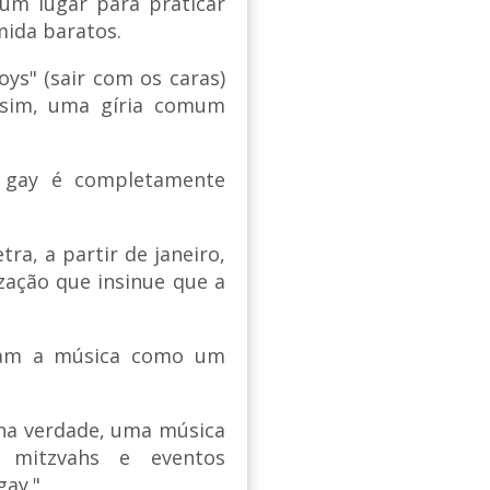
 um lugar para praticar
mida baratos.
oys" (sair com os caras)
 sim, uma gíria comum
gay é completamente
ra, a partir de janeiro,
zação que insinue que a
jam a música como um
na verdade, uma música
r mitzvahs e eventos
gay."