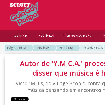
A CIDADE
NOTÍCIAS
TOP 30 GAY BRASIL
Página Inicial
Notícias
#Cultura
Autor de 'Y.M.C.A.'
Autor de 'Y.M.C.A.' proc
disser que música é 
Victor Millis, do Village People, conta
música pensando em encontros 