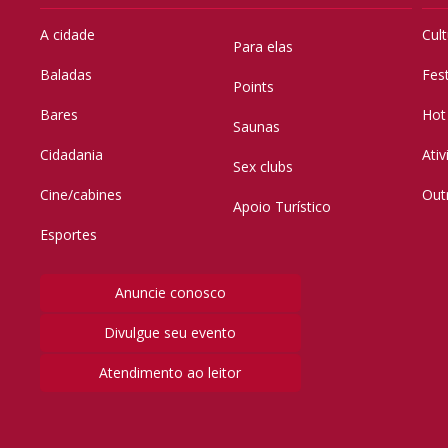
A cidade
Cul
Para elas
Baladas
Fes
Points
Bares
Hot
Saunas
Cidadania
Ati
Sex clubs
Cine/cabines
Out
Apoio Turístico
Esportes
Anuncie conosco
Divulgue seu evento
Atendimento ao leitor