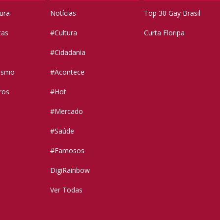
tura
Notícias
Top 30 Gay Brasil
tas
#Cultura
Curta Floripa
#Cidadania
vismo
#Acontece
ros
#Hot
#Mercado
#Saúde
#Famosos
DigiRainbow
Ver Todas