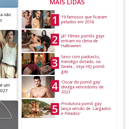
MAIS LIDAS
 a não
1
19 famosos que ficaram
o
pelados em 2018
2
Já? Filmes pornôs gays
entram no clima de
Halloween
Sexo com padrasto,
3
mendigo dotado, na
favela... Veja HQ pornô
gay
4
'Oscar do pornô gay'
 é um
divulga vencedores de
2027
2023
Produtora pornô gay
5
lança versão de 'Largados
e Pelados'