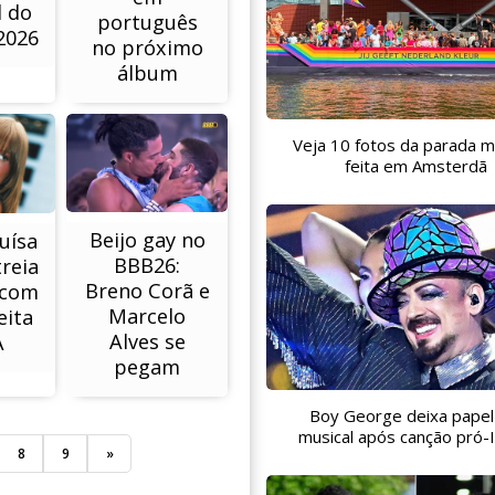
l do
português
2026
no próximo
álbum
Veja 10 fotos da parada m
feita em Amsterdã
Beijo gay no
uísa
BBB26:
reia
Breno Corã e
 com
Marcelo
eita
Alves se
A
pegam
Boy George deixa pape
musical após canção pró-I
8
9
»