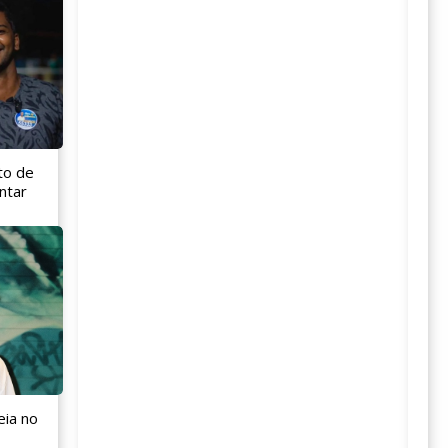
to de
ntar
eia no