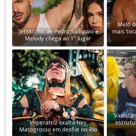
Melô do
'Jetski': hit de Pedro Sampaio e
mais toc
Melody chega ao 1º lugar
Valesca
Imperatriz exalta Ney
estrutu
Matogrosso em desfile no Rio