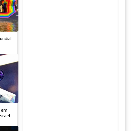
undial
l em
srael