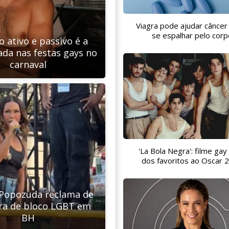
Viagra pode ajudar câncer
se espalhar pelo corp
 ativo e passivo é a
ada nas festas gays no
carnaval
'La Bola Negra': filme gay
dos favoritos ao Oscar 
 Popozuda reclama de
ra de bloco LGBT em
BH