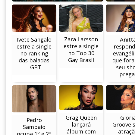
Zara Larsson
Ivete Sangalo
Anitt
estreia single
estreia single
respond
no Top 30
no ranking
evangéli
Gay Brasil
das baladas
que for
LGBT
seu sh
prega
Grag Queen
Glori
Pedro
lançará
Groove 
Sampaio
álbum com
atraç
ocupa 1º e 2º