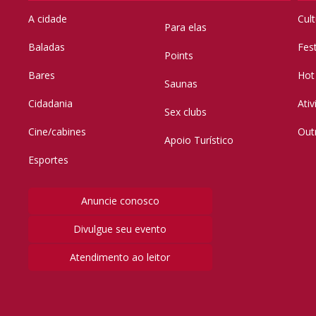
A cidade
Cul
Para elas
Baladas
Fes
Points
Bares
Hot
Saunas
Cidadania
Ati
Sex clubs
Cine/cabines
Out
Apoio Turístico
Esportes
Anuncie conosco
Divulgue seu evento
Atendimento ao leitor