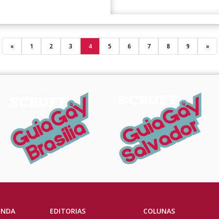
«
1
2
3
4
5
6
7
8
9
»
ENDA
EDITORIAS
COLUNAS