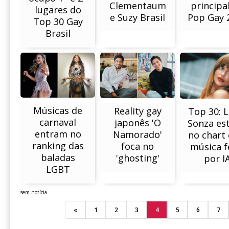
Clementaum
principa
lugares do
e Suzy Brasil
Pop Gay 
Top 30 Gay
Brasil
Músicas de
Reality gay
Top 30: L
carnaval
japonês 'O
Sonza est
entram no
Namorado'
no chart
ranking das
foca no
música f
baladas
'ghosting'
por I
LGBT
sem notícia
«
1
2
3
4
5
6
7