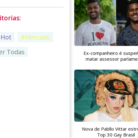
torias:
#Hot
#Mercado
er Todas
Ex-companheiro é suspei
matar assessor parlame
Nova de Pabllo Vittar estr
Top 30 Gay Brasil