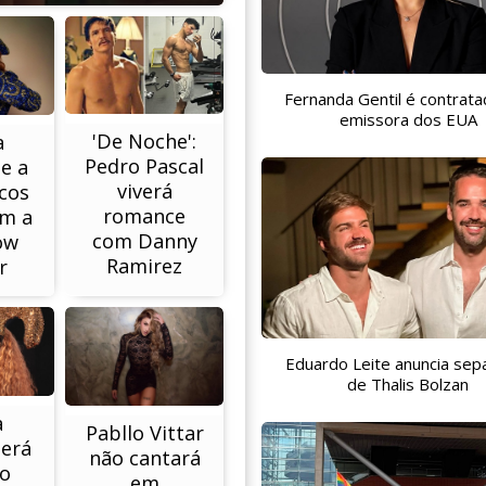
Fernanda Gentil é contrata
emissora dos EUA
'De Noche':
a
Pedro Pascal
e a
viverá
cos
romance
am a
com Danny
ow
Ramirez
r
Eduardo Leite anuncia sep
de Thalis Bolzan
a
Pabllo Vittar
será
não cantará
ão
em