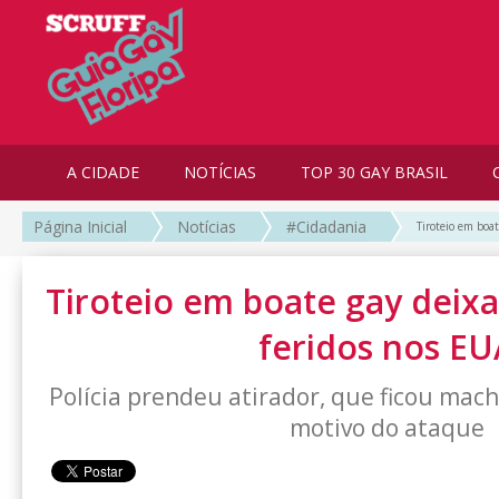
A CIDADE
NOTÍCIAS
TOP 30 GAY BRASIL
Página Inicial
Notícias
#Cidadania
Tiroteio em boa
Tiroteio em boate gay deixa
feridos nos EU
Polícia prendeu atirador, que ficou mac
motivo do ataque