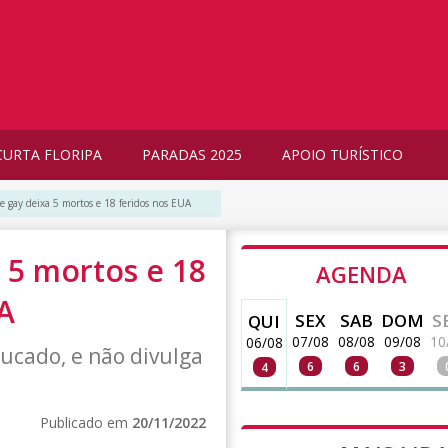
CURTA FLORIPA
PARADAS 2025
APOIO TURÍSTICO
te gay deixa 5 mortos e 18 feridos nos EUA
 5 mortos e 18
AGENDA
A
SEX
SAB
DOM
S
QUI
07/08
08/08
09/08
10
06/08
hucado, e não divulga
6
6
3
4
Publicado em
20/11/2022