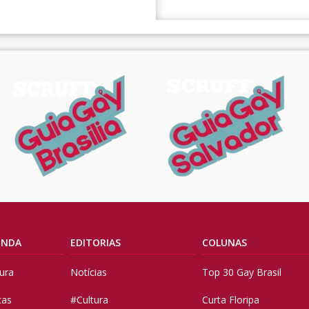
ENDA
EDITORIAS
COLUNAS
tura
Notícias
Top 30 Gay Brasil
tas
#Cultura
Curta Floripa