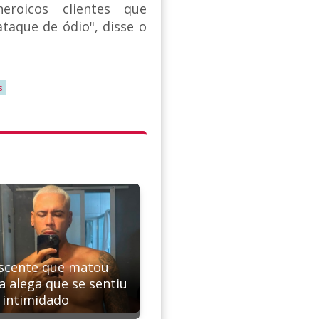
eroicos clientes que
taque de ódio", disse o
s
scente que matou
a alega que se sentiu
intimidado