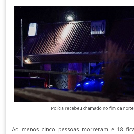
Polícia recebeu chamado no fim da noit
Ao menos cinco pessoas morreram e 18 fic