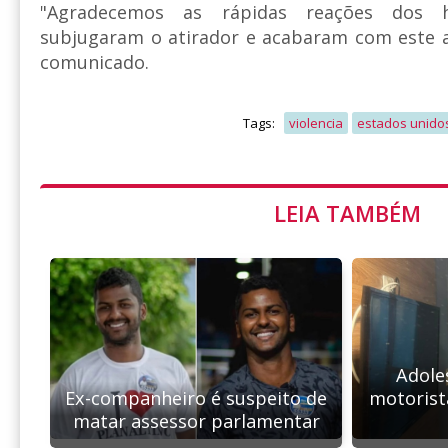
"Agradecemos as rápidas reações dos h
subjugaram o atirador e acabaram com este a
comunicado.
Tags:
violencia
estados unido
LEIA TAMBÉM
Adole
Ex-companheiro é suspeito de
motorist
matar assessor parlamentar