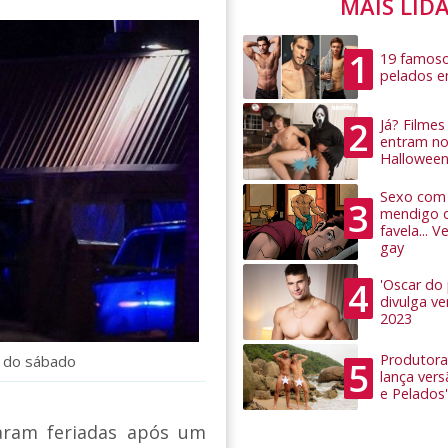
MAIS LID
1
19 famoso
pelados 
2
Já? Filme
entram no
Hallowee
Sexo com 
3
mendigo 
favela... 
gay
4
'Oscar do
divulga v
2023
Produtora
e do sábado
5
lança ver
e Pelados'
aram feriadas após um