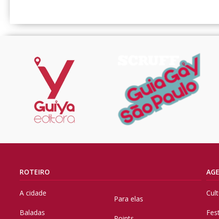
ROTEIRO
AG
A cidade
Cul
Para elas
Baladas
Fes
Points