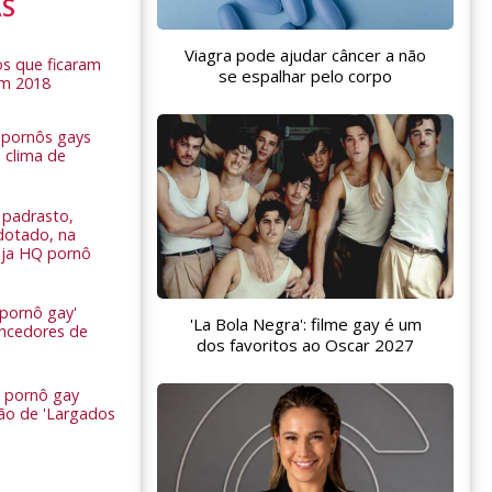
AS
Viagra pode ajudar câncer a não
s que ficaram
se espalhar pelo corpo
em 2018
s pornôs gays
 clima de
n
padrasto,
dotado, na
Veja HQ pornô
 pornô gay'
'La Bola Negra': filme gay é um
encedores de
dos favoritos ao Oscar 2027
 pornô gay
são de 'Largados