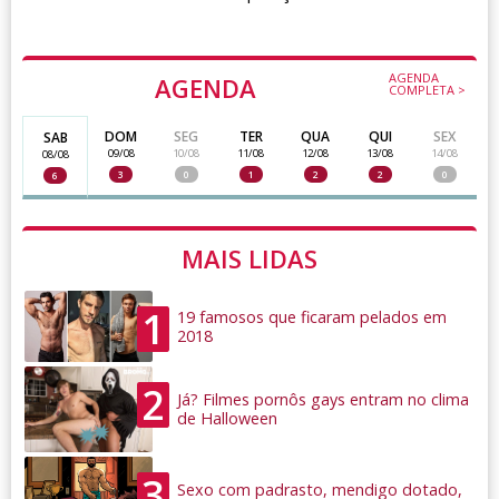
AGENDA
AGENDA
COMPLETA >
DOM
SEG
TER
QUA
QUI
SEX
SAB
09/08
10/08
11/08
12/08
13/08
14/08
08/08
3
0
1
2
2
0
6
MAIS LIDAS
1
19 famosos que ficaram pelados em
2018
2
Já? Filmes pornôs gays entram no clima
de Halloween
3
Sexo com padrasto, mendigo dotado,