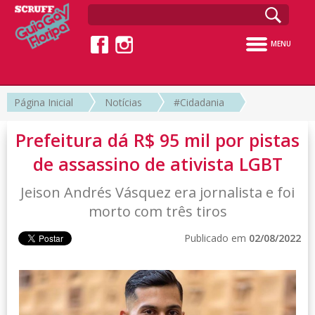
MENU
Página Inicial
Notícias
#Cidadania
Prefeitura dá R$ 95 mil por pistas
de assassino de ativista LGBT
Jeison Andrés Vásquez era jornalista e foi
morto com três tiros
Publicado em
02/08/2022