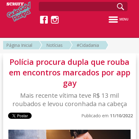
MENU
Página Inicial
Notícias
#Cidadania
Polícia procura dupla que rouba
em encontros marcados por app
gay
Mais recente vítima teve R$ 13 mil
roubados e levou coronhada na cabeça
Publicado em
11/10/2022