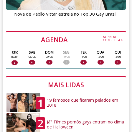
Nova de Pabllo Vittar estreia no Top 30 Gay Brasil
AGENDA
AGENDA
COMPLETA >
SAB
DOM
SEG
TER
QUA
QUI
SEX
08/08
09/08
10/08
11/08
12/08
13/08
07/08
6
3
0
1
2
2
6
MAIS LIDAS
1
19 famosos que ficaram pelados em
2018
2
Já? Filmes pornôs gays entram no clima
de Halloween