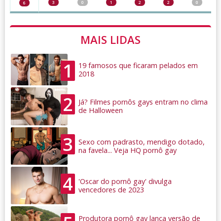
3
0
1
2
2
0
6
MAIS LIDAS
1
19 famosos que ficaram pelados em
2018
2
Já? Filmes pornôs gays entram no clima
de Halloween
3
Sexo com padrasto, mendigo dotado,
na favela... Veja HQ pornô gay
4
'Oscar do pornô gay' divulga
vencedores de 2023
Produtora pornô gay lança versão de