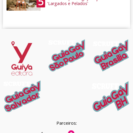
5
'Largados e Pelados'
Parceiros: