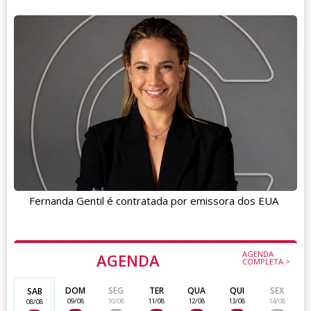
Fernanda Gentil é contratada por emissora dos EUA
AGENDA
AGENDA
COMPLETA >
DOM
SEG
TER
QUA
QUI
SEX
SAB
09/08
10/08
11/08
12/08
13/08
14/08
08/08