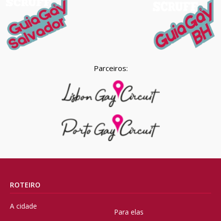
Parceiros:
ROTEIRO
A cidade
Para elas