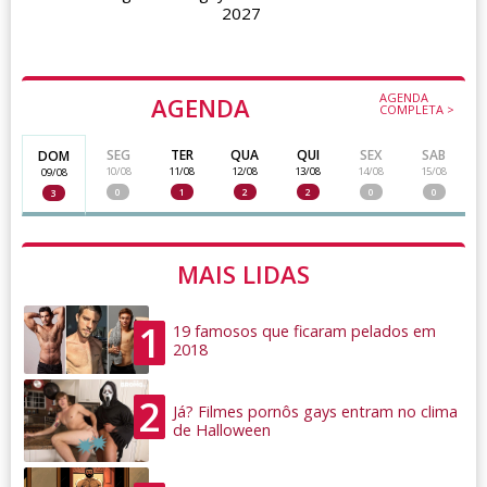
2027
AGENDA
AGENDA
COMPLETA >
SEG
TER
QUA
QUI
SEX
SAB
DOM
10/08
11/08
12/08
13/08
14/08
15/08
09/08
0
1
2
2
0
0
3
MAIS LIDAS
1
19 famosos que ficaram pelados em
2018
2
Já? Filmes pornôs gays entram no clima
de Halloween