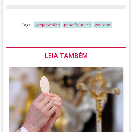
Tags:
igreja catolica
papa francisco
vaticano
LEIA TAMBÉM