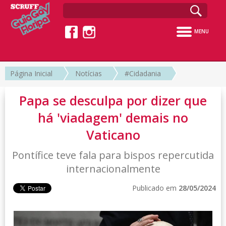
MENU
Página Inicial
Notícias
#Cidadania
Papa se desculpa por dizer que
há 'viadagem' demais no
Vaticano
Pontífice teve fala para bispos repercutida
internacionalmente
Publicado em
28/05/2024