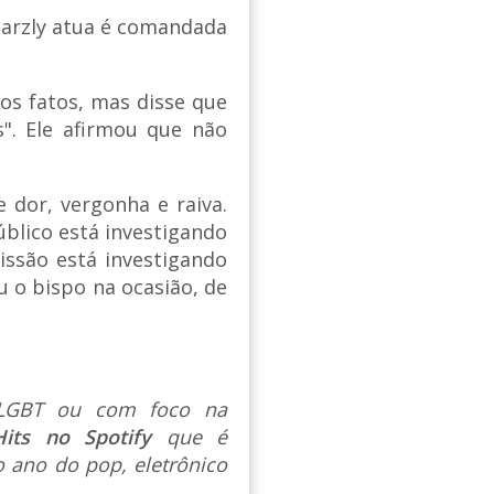
marzly atua é comandada
os fatos, mas disse que
s". Ele afirmou que não
 dor, vergonha e raiva.
blico está investigando
missão está investigando
ou o bispo na ocasião, de
s LGBT ou com foco na
Hits no Spotify
que é
 ano do pop, eletrônico