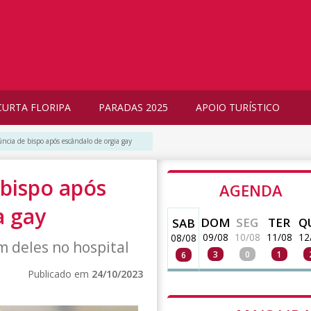
CURTA FLORIPA
PARADAS 2025
APOIO TURÍSTICO
úncia de bispo após escândalo de orgia gay
 bispo após
AGENDA
a gay
DOM
SEG
TER
Q
SAB
09/08
10/08
11/08
12
08/08
 deles no hospital
3
0
1
6
Publicado em
24/10/2023