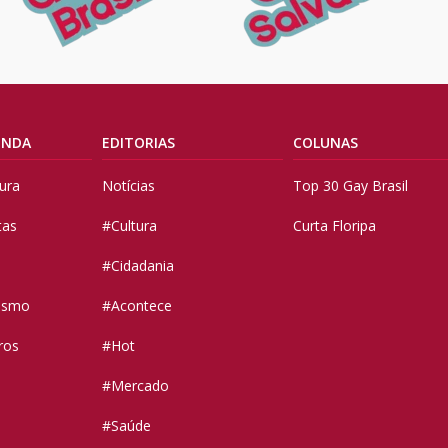
ENDA
EDITORIAS
COLUNAS
tura
Notícias
Top 30 Gay Brasil
tas
#Cultura
Curta Floripa
#Cidadania
vismo
#Acontece
ros
#Hot
#Mercado
#Saúde