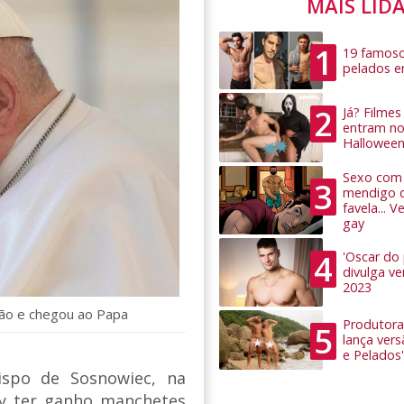
MAIS LID
1
19 famoso
pelados 
2
Já? Filme
entram no
Hallowee
Sexo com 
3
mendigo 
favela... 
gay
4
'Oscar do
divulga v
2023
ão e chegou ao Papa
Produtora
5
lança ver
e Pelados'
ispo de Sosnowiec, na
ay ter ganho manchetes