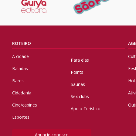
ROTEIRO
AG
A cidade
Cul
Para elas
Baladas
Fes
Points
Bares
Hot
Saunas
Cidadania
Ati
Sex clubs
Cine/cabines
Out
Apoio Turístico
Esportes
Anuncie conosco