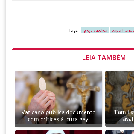
Tags:
igreja catolica
papa franci
LEIA TAMBÉM
'Família
Vaticano publica documento
aval
com críticas à 'cura gay'