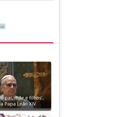
sco
 é pai, mãe e filhos',
ia Papa Leão XIV