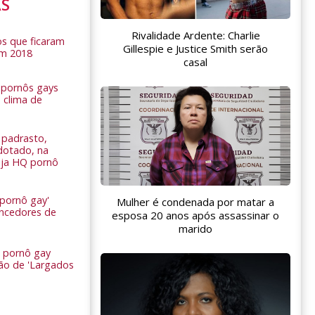
AS
Rivalidade Ardente: Charlie
s que ficaram
Gillespie e Justice Smith serão
em 2018
casal
s pornôs gays
 clima de
n
padrasto,
dotado, na
Veja HQ pornô
 pornô gay'
Mulher é condenada por matar a
encedores de
esposa 20 anos após assassinar o
marido
 pornô gay
são de 'Largados