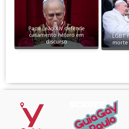
Papa Leão XIV defende
casamento hétero em
LGBT 
discurso
morte 