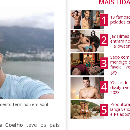
MAIS LID
1
19 famoso
pelados 
2
Já? Filme
entram no
Hallowee
Sexo com 
3
mendigo 
favela... 
gay
4
'Oscar do
divulga v
2023
mento terminou em abril
Produtora
5
lança ver
e Pelados'
pe Coelho
teve os pais