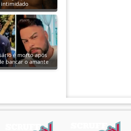
intimidado
ário é morto após
de bancar o amante