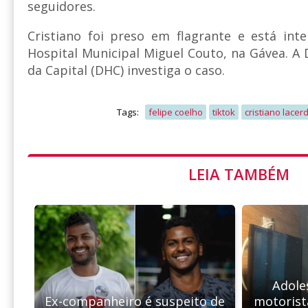
seguidores.
Cristiano foi preso em flagrante e está int
Hospital Municipal Miguel Couto, na Gávea. A 
da Capital (DHC) investiga o caso.
Tags:
felipe coelho
tiktok
cristiano lacer
LEIA TAMBÉM
Adole
Ex-companheiro é suspeito de
motorist