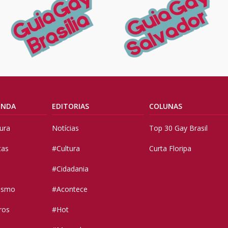
ENDA
EDITORIAS
COLUNAS
tura
Notícias
Top 30 Gay Brasil
tas
#Cultura
Curta Floripa
#Cidadania
vismo
#Acontece
ros
#Hot