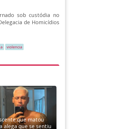
ernado sob custódia no
Delegacia de Homicídios
da
violencia
scente que matou
a alega que se sentiu