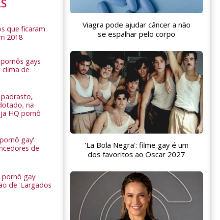
AS
Viagra pode ajudar câncer a não
s que ficaram
se espalhar pelo corpo
em 2018
s pornôs gays
 clima de
n
padrasto,
dotado, na
Veja HQ pornô
 pornô gay'
'La Bola Negra': filme gay é um
encedores de
dos favoritos ao Oscar 2027
 pornô gay
são de 'Largados