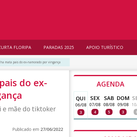
CURTA FLORIPA
PARADAS 2025
APOIO TURÍSTICO
nha mata pais do ex-namorado por vingança
pais do ex-
AGENDA
gança
SEX
SAB
DOM
S
QUI
07/08
08/08
09/08
10
06/08
i e mãe do tiktoker
4
5
3
3
o
Publicado em
27/06/2022