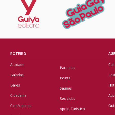
ROTEIRO
AG
A cidade
Cul
Para elas
Baladas
Fes
Points
Bares
Hot
Saunas
Cidadania
Ati
Sex clubs
Cine/cabines
Out
Apoio Turístico