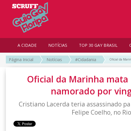
A CIDADE
NOTÍCIAS
TOP 30 GAY BRASIL
Página Inicial
Notícias
#Cidadania
Oficial da Mari
Oficial da Marinha mata 
namorado por vin
Cristiano Lacerda teria assassinado pa
Felipe Coelho, no Ri