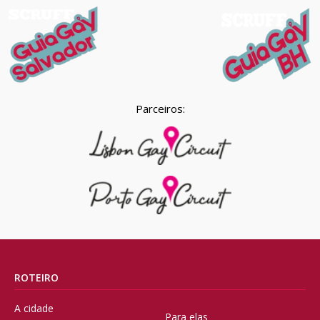
Parceiros:
ROTEIRO
A cidade
Para elas