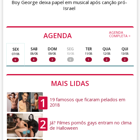
Boy George deixa papel em musical após canção pró-
Israel
AGENDA
AGENDA
COMPLETA >
SAB
DOM
SEG
TER
QUA
QUI
SEX
08/08
09/08
10/08
11/08
12/08
13/08
07/08
6
3
0
1
2
2
6
MAIS LIDAS
1
19 famosos que ficaram pelados em
2018
2
Já? Filmes pornôs gays entram no clima
de Halloween