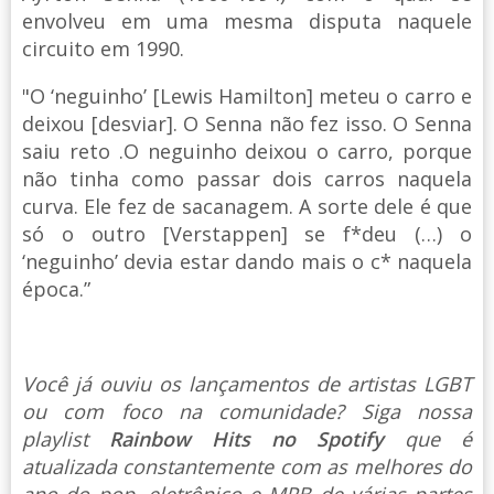
envolveu em uma mesma disputa naquele
circuito em 1990.
"O ‘neguinho’ [Lewis Hamilton] meteu o carro e
deixou [desviar]. O Senna não fez isso. O Senna
saiu reto .O neguinho deixou o carro, porque
não tinha como passar dois carros naquela
curva. Ele fez de sacanagem. A sorte dele é que
só o outro [Verstappen] se f*deu (…) o
‘neguinho’ devia estar dando mais o c* naquela
época.”
Você já ouviu os lançamentos de artistas LGBT
ou com foco na comunidade? Siga nossa
playlist
Rainbow Hits no Spotify
que é
atualizada constantemente com as melhores do
ano do pop, eletrônico e MPB de várias partes