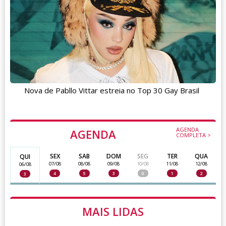
Nova de Pabllo Vittar estreia no Top 30 Gay Brasil
AGENDA
AGENDA
COMPLETA >
SEX
SAB
DOM
SEG
TER
QUA
QUI
07/08
08/08
09/08
10/08
11/08
12/08
06/08
4
5
3
0
1
2
3
MAIS LIDAS