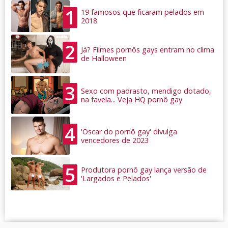
1
19 famosos que ficaram pelados em
2018
2
Já? Filmes pornôs gays entram no clima
de Halloween
3
Sexo com padrasto, mendigo dotado,
na favela... Veja HQ pornô gay
4
'Oscar do pornô gay' divulga
vencedores de 2023
5
Produtora pornô gay lança versão de
'Largados e Pelados'