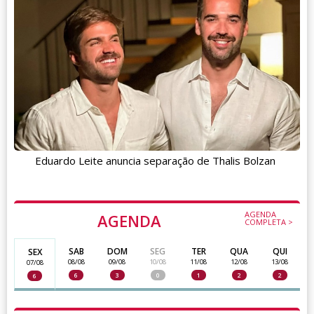
Eduardo Leite anuncia separação de Thalis Bolzan
AGENDA
AGENDA
COMPLETA >
SAB
DOM
SEG
TER
QUA
QUI
SEX
08/08
09/08
10/08
11/08
12/08
13/08
07/08
6
3
0
1
2
2
6