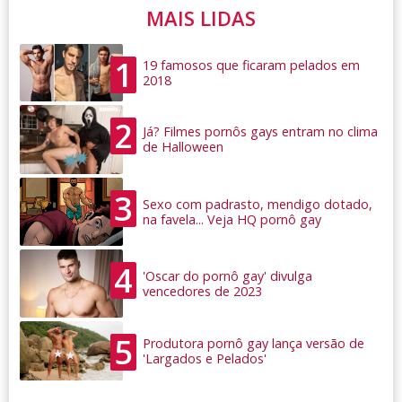
MAIS LIDAS
1
19 famosos que ficaram pelados em
2018
2
Já? Filmes pornôs gays entram no clima
de Halloween
3
Sexo com padrasto, mendigo dotado,
na favela... Veja HQ pornô gay
4
'Oscar do pornô gay' divulga
vencedores de 2023
5
Produtora pornô gay lança versão de
'Largados e Pelados'