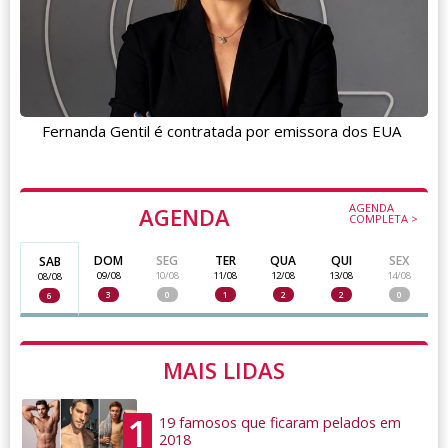
Fernanda Gentil é contratada por emissora dos EUA
AGENDA
AGENDA
COMPLETA >
DOM
SEG
TER
QUA
QUI
SEX
SAB
09/08
10/08
11/08
12/08
13/08
14/08
08/08
3
0
1
2
2
0
6
MAIS LIDAS
1
19 famosos que ficaram pelados em
2018