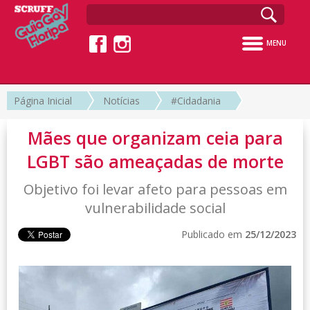
MENU
Página Inicial
Notícias
#Cidadania
Mães que organizam ceia para
LGBT são ameaçadas de morte
Objetivo foi levar afeto para pessoas em
vulnerabilidade social
Publicado em
25/12/2023