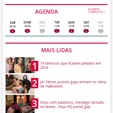
AGENDA
AGENDA
COMPLETA >
DOM
SEG
TER
QUA
QUI
SEX
SAB
09/08
10/08
11/08
12/08
13/08
14/08
08/08
3
0
1
2
2
0
6
MAIS LIDAS
1
19 famosos que ficaram pelados em
2018
2
Já? Filmes pornôs gays entram no clima
de Halloween
3
Sexo com padrasto, mendigo dotado,
na favela... Veja HQ pornô gay