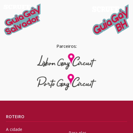
Parceiros:
ROTEIRO
A cidade
Para elas