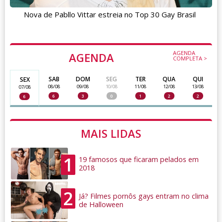
Nova de Pabllo Vittar estreia no Top 30 Gay Brasil
AGENDA
AGENDA
COMPLETA >
SAB
DOM
SEG
TER
QUA
QUI
SEX
08/08
09/08
10/08
11/08
12/08
13/08
07/08
6
3
0
1
2
2
6
MAIS LIDAS
1
19 famosos que ficaram pelados em
2018
2
Já? Filmes pornôs gays entram no clima
de Halloween