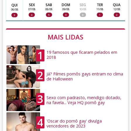
SEX
SAB
DOM
SEG
TER
QUA
QUI
07/08
08/08
09/08
10/08
11/08
12/08
06/08
4
5
3
0
1
2
3
MAIS LIDAS
1
19 famosos que ficaram pelados em
2018
2
Já? Filmes pornôs gays entram no clima
de Halloween
3
Sexo com padrasto, mendigo dotado,
na favela... Veja HQ pornô gay
4
'Oscar do pornô gay' divulga
vencedores de 2023